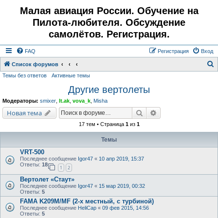
Малая авиация России. Обучение на
Пилота-любителя. Обсуждение
самолётов. Регистрация.
FAQ
Регистрация
Вход
Список форумов
Темы без ответов
Активные темы
о
Другие вертолеты
и
с
Модераторы:
smixer
,
lt.ak
,
vova_k
,
Misha
к
Поиск
Расширенный поис
Новая тема
17 тем • Страница
1
из
1
Темы
VRT-500
Последнее сообщение
Igor47
«
10 апр 2019, 15:37
Ответы:
18
1
2
Вертолет «Стаут»
Последнее сообщение
Igor47
«
15 мар 2019, 00:32
Ответы:
5
FAMA K209M/MF (2-х местный, с турбиной)
Последнее сообщение
HeliCap
«
09 фев 2015, 14:56
Ответы:
5