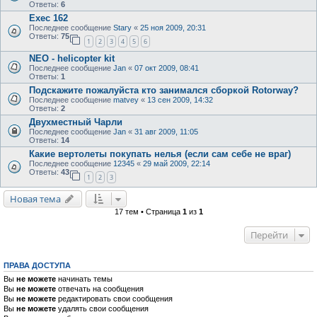
Ответы:
6
Exec 162
Последнее сообщение
Stary
«
25 ноя 2009, 20:31
Ответы:
75
1
2
3
4
5
6
NEO - helicopter kit
Последнее сообщение
Jan
«
07 окт 2009, 08:41
Ответы:
1
Подскажите пожалуйста кто занимался сборкой Rotorway?
Последнее сообщение
matvey
«
13 сен 2009, 14:32
Ответы:
2
Двухместный Чарли
Последнее сообщение
Jan
«
31 авг 2009, 11:05
Ответы:
14
Какие вертолеты покупать нелья (если сам себе не враг)
Последнее сообщение
12345
«
29 май 2009, 22:14
Ответы:
43
1
2
3
Новая тема
17 тем • Страница
1
из
1
Перейти
ПРАВА ДОСТУПА
Вы
не можете
начинать темы
Вы
не можете
отвечать на сообщения
Вы
не можете
редактировать свои сообщения
Вы
не можете
удалять свои сообщения