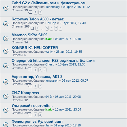
Cabri G2 с Лайкомингом и фенестроном
Последнее сообщение
Technolog
«
09 фев 2015, 11:42
Ответы:
19
1
2
Rotorway Talon A600 - летает.
Последнее сообщение
HeliCap
«
21 дек 2014, 17:40
Ответы:
105
1
5
6
7
8
…
Marenco SKYe SH09
Последнее сообщение
lt.ak
«
03 окт 2014, 16:18
Ответы:
14
KONNER K1 HELICOPTER
Последнее сообщение
vaniy
«
26 авг 2013, 19:35
Ответы:
6
Очередной kit аналог R22 родился в Бельгии
Последнее сообщение
Chestr
«
13 фев 2013, 12:38
Ответы:
41
1
2
3
Аэрокоптер, Украина, АК1-3
Последнее сообщение
fenestron
«
06 сен 2012, 09:07
Ответы:
29
1
2
CH-7 Kompress
Последнее сообщение
94-й
«
08 дек 2011, 20:08
Ответы:
12
Ультралайт вертолёт...
Последнее сообщение
lt.ak
«
10 ноя 2011, 23:04
Ответы:
24
1
2
Фенестрон vs Рулевой винт
Последнее сообщение
Jan
«
01 мар 2010, 17:19