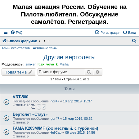
Малая авиация России. Обучение на
Пилота-любителя. Обсуждение
самолётов. Регистрация.
FAQ
Регистрация
Вход
Список форумов
Темы без ответов
Активные темы
о
Другие вертолеты
и
с
Модераторы:
smixer
,
lt.ak
,
vova_k
,
Misha
к
Поиск
Расширенный поис
Новая тема
17 тем • Страница
1
из
1
Темы
VRT-500
Последнее сообщение
Igor47
«
10 апр 2019, 15:37
Ответы:
18
1
2
Вертолет «Стаут»
Последнее сообщение
Igor47
«
15 мар 2019, 00:32
Ответы:
5
FAMA K209M/MF (2-х местный, с турбиной)
Последнее сообщение
HeliCap
«
09 фев 2015, 14:56
Ответы:
5