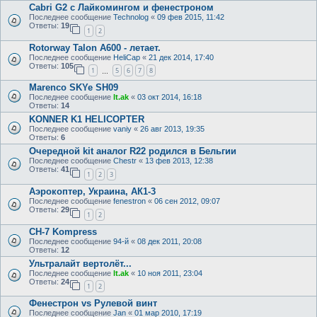
Cabri G2 с Лайкомингом и фенестроном
Последнее сообщение
Technolog
«
09 фев 2015, 11:42
Ответы:
19
1
2
Rotorway Talon A600 - летает.
Последнее сообщение
HeliCap
«
21 дек 2014, 17:40
Ответы:
105
1
5
6
7
8
…
Marenco SKYe SH09
Последнее сообщение
lt.ak
«
03 окт 2014, 16:18
Ответы:
14
KONNER K1 HELICOPTER
Последнее сообщение
vaniy
«
26 авг 2013, 19:35
Ответы:
6
Очередной kit аналог R22 родился в Бельгии
Последнее сообщение
Chestr
«
13 фев 2013, 12:38
Ответы:
41
1
2
3
Аэрокоптер, Украина, АК1-3
Последнее сообщение
fenestron
«
06 сен 2012, 09:07
Ответы:
29
1
2
CH-7 Kompress
Последнее сообщение
94-й
«
08 дек 2011, 20:08
Ответы:
12
Ультралайт вертолёт...
Последнее сообщение
lt.ak
«
10 ноя 2011, 23:04
Ответы:
24
1
2
Фенестрон vs Рулевой винт
Последнее сообщение
Jan
«
01 мар 2010, 17:19