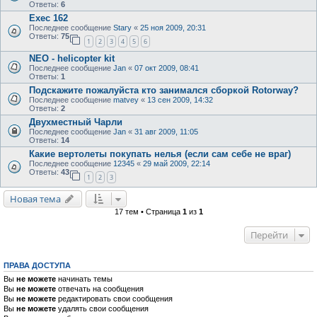
Ответы:
6
Exec 162
Последнее сообщение
Stary
«
25 ноя 2009, 20:31
Ответы:
75
1
2
3
4
5
6
NEO - helicopter kit
Последнее сообщение
Jan
«
07 окт 2009, 08:41
Ответы:
1
Подскажите пожалуйста кто занимался сборкой Rotorway?
Последнее сообщение
matvey
«
13 сен 2009, 14:32
Ответы:
2
Двухместный Чарли
Последнее сообщение
Jan
«
31 авг 2009, 11:05
Ответы:
14
Какие вертолеты покупать нелья (если сам себе не враг)
Последнее сообщение
12345
«
29 май 2009, 22:14
Ответы:
43
1
2
3
Новая тема
17 тем • Страница
1
из
1
Перейти
ПРАВА ДОСТУПА
Вы
не можете
начинать темы
Вы
не можете
отвечать на сообщения
Вы
не можете
редактировать свои сообщения
Вы
не можете
удалять свои сообщения