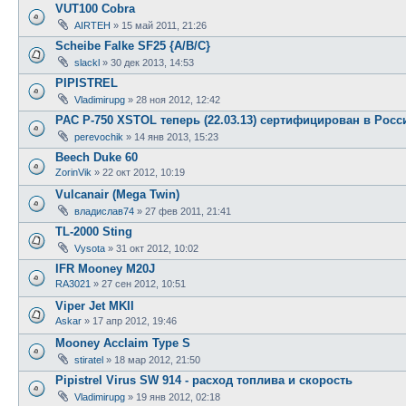
VUT100 Cobra
AIRTEH
»
15 май 2011, 21:26
Scheibe Falke SF25 {A/B/C}
slackl
»
30 дек 2013, 14:53
PIPISTREL
Vladimirupg
»
28 ноя 2012, 12:42
PAC P-750 XSTOL теперь (22.03.13) сертифицирован в Росс
perevochik
»
14 янв 2013, 15:23
Beech Duke 60
ZorinVik
»
22 окт 2012, 10:19
Vulcanair (Mega Twin)
владислав74
»
27 фев 2011, 21:41
TL-2000 Sting
Vysota
»
31 окт 2012, 10:02
IFR Mooney M20J
RA3021
»
27 сен 2012, 10:51
Viper Jet MKII
Askar
»
17 апр 2012, 19:46
Mooney Acclaim Type S
stiratel
»
18 мар 2012, 21:50
Pipistrel Virus SW 914 - расход топлива и скорость
Vladimirupg
»
19 янв 2012, 02:18