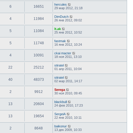
hercules
6
16651
29 мар 2012, 21:18
DimDutch
4
11984
26 янв 2012, 09:02
lt.ak
5
11084
25 янв 2012, 10:52
fastmak
5
11748
16 янв 2012, 10:24
ckai macter
4
10091
18 ноя 2011, 13:10
stiratel
22
25212
01 апр 2011, 10:04
stiratel
40
48373
02 мар 2011, 14:17
Serega
2
9912
30 ноя 2010, 09:45
blackbull
13
20604
24 фев 2010, 17:23
SergeiA
13
19654
22 янв 2010, 10:11
baikonur
2
8648
13 дек 2009, 10:33