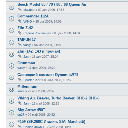
Beech Model 65 / 70 / 80 / 88 Queen Air
Malabar
»
02 дек 2009, 17:57
Commander 112A
VANO
»
15 окт 2009, 14:02
Zlin Z-42
Сергей Романенко
»
05 дек 2008, 14:34
TAIFUN 17
vaniy
»
06 мар 2009, 21:41
Zlin (142, 143 и прочая)
Jan
»
18 дек 2007, 15:04
Grumman
vaniy
»
11 фев 2009, 15:22
Словацкий самолет DynamicWT9
Sportcruiser
»
05 ноя 2008, 16:26
Millennium
su27
»
22 ноя 2008, 23:07
Viking Air. Beaver, Turbo Beaver, DHC-2,DHC-6
Jan
»
17 май 2008, 12:18
Sky Arrow 450T
su27
»
04 май 2008, 20:52
F15F (SF.260C Италия. SIAI-Marchetti)
Upside-down
»
12 май 2008, 18:00