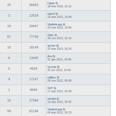
Гарик
25
36063
18 янв 2015, 14:12
slackl
2
12518
15 янв 2015, 15:08
Vladimirupg
19
29047
23 ноя 2013, 19:59
vbas
67
77759
30 сен 2013, 22:14
ayrton
10
18149
23 янв 2013, 20:24
Ara
6
13405
31 дек 2012, 10:06
Vysota
0
8929
31 окт 2012, 10:02
sdflyer
9
17247
28 сен 2012, 05:08
SVP
1
8649
17 апр 2012, 20:39
stiratel
15
27594
13 апр 2012, 16:52
Vladimirupg
59
61194
09 апр 2012, 20:13