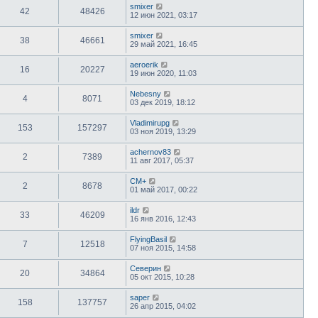
smixer
42
48426
12 июн 2021, 03:17
smixer
38
46661
29 май 2021, 16:45
aeroerik
16
20227
19 июн 2020, 11:03
Nebesny
4
8071
03 дек 2019, 18:12
Vladimirupg
153
157297
03 ноя 2019, 13:29
achernov83
2
7389
11 авг 2017, 05:37
CM+
2
8678
01 май 2017, 00:22
ildr
33
46209
16 янв 2016, 12:43
FlyingBasil
7
12518
07 ноя 2015, 14:58
Северин
20
34864
05 окт 2015, 10:28
saper
158
137757
26 апр 2015, 04:02