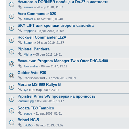
Немного о DORNIER вообще и Do-27 в частности.
smixer
»
26 апр 2018, 11:57
Aero Commander 520
smixer
»
18 окт 2015, 06:40
SKY LIFT или хроники второго самолёта
trapper
»
10 дек 2018, 09:59
Rockwell Commander 112A
Boxton
»
03 мар 2019, 21:57
Pipistrel Panthera
Misha
»
05 сен 2011, 19:31
Вакансия: Program Manager Twin Otter DHC-6-400
Alexandra
»
09 авг 2017, 13:11
GoldenAvio F30
Charliedontsurf
»
17 фев 2016, 20:59
Morane MS-880 Rallye B
ilya
»
06 мар 2009, 23:01
Pipistrel Virus SW проверка на прочность
Vladimirupg
»
05 ноя 2015, 19:17
Socata TB9 Tampico
acuba
»
11 дек 2007, 01:51
Bristel NG-5
pilot55
»
07 июл 2013, 09:02