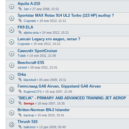
Aquila A-210
Jan
»
27 апр 2008, 21:51
Sportstar MAX Rotax 914 UL2 Turbo (115 HP) выбор ?
Cognatio
»
18 янв 2012, 11:12
FK9 ELA
alpina-avia
»
24 янв 2012, 15:21
Lancair Legacy кто видел, летал ?
Cognatio
»
15 янв 2012, 14:13
Самолёт SportCruiser
Tuliak
»
14 ноя 2011, 21:08
Beechcraft E55
stiratel
»
28 мар 2011, 21:41
Orka
blackbull
»
05 июн 2009, 15:11
Гиппсланд GA8 Airvan, Gippsland GA8 Airvan
Eugene(CFI)
»
16 апр 2007, 21:09
"BIELIK" - PRIMARY AND ADVANCED TRAINING JET AEROP
Serega
»
18 мар 2007, 16:35
Britten-Norman BN-2 Islander
backup
»
15 янв 2010, 15:41
Thrush 510
baikonur
»
13 дек 2009, 05:49