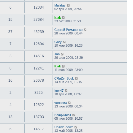
Malabar
6
12034
02 дек 2009, 20:54
lt.ak
15
27684
23 окт 2009, 21:21
Сергей Романенко
37
43239
28 июл 2009, 00:44
Gary
7
12604
10 мар 2009, 16:28
Jan
3
14616
26 фев 2009, 23:29
lt.ak
8
12241
11 фев 2009, 23:00
CRaZy_SouL
16
26678
14 янв 2009, 16:15
Igor47
2
8225
10 дек 2008, 17:37
челавиа
4
12822
13 июн 2008, 00:34
Владимир1
13
18703
05 июн 2008, 10:57
Upside-down
6
14617
13 май 2008, 13:25