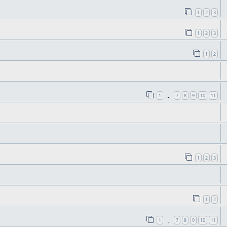
1
2
3
1
2
3
1
2
1
7
8
9
10
11
…
1
2
3
1
2
1
7
8
9
10
11
…