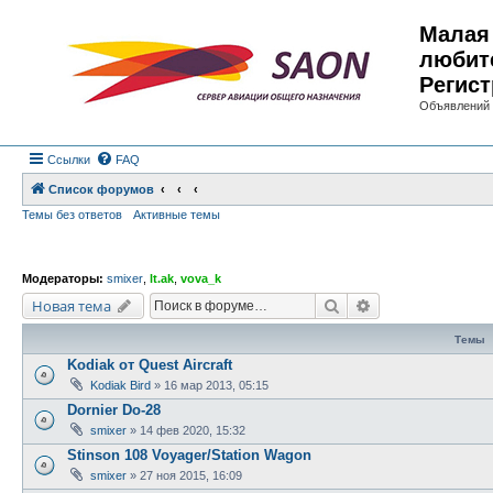
Малая 
любит
Регист
Объявлений 
Ссылки
FAQ
Список форумов
Темы без ответов
Активные темы
Модераторы:
smixer
,
lt.ak
,
vova_k
Поиск
Расширенный по
Новая тема
Темы
Kodiak от Quest Aircraft
Kodiak Bird
»
16 мар 2013, 05:15
Dornier Do-28
smixer
»
14 фев 2020, 15:32
Stinson 108 Voyager/Station Wagon
smixer
»
27 ноя 2015, 16:09