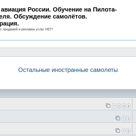
авиация России. Обучение на Пилота-
еля. Обсуждение самолётов.
рация.
с продажей и рекламы услуг НЕТ!
Остальные иностранные самолеты
иск
1
2
3
4
1
2
1
2