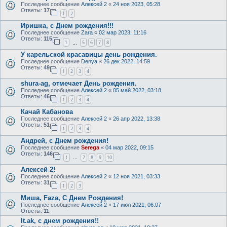
Последнее сообщение
Алексей 2
«
24 ноя 2023, 05:28
Ответы:
17
1
2
Иришка, с Днем рождения!!!
Последнее сообщение
Zara
«
02 мар 2023, 11:16
Ответы:
115
1
5
6
7
8
…
У карельской красавицы день рождения.
Последнее сообщение
Denya
«
26 дек 2022, 14:59
Ответы:
49
1
2
3
4
shura-ag, отмечает День рождения.
Последнее сообщение
Алексей 2
«
05 май 2022, 03:18
Ответы:
46
1
2
3
4
Качай Кабанова
Последнее сообщение
Алексей 2
«
26 апр 2022, 13:38
Ответы:
51
1
2
3
4
Андрей, с Днем рождения!
Последнее сообщение
Serega
«
04 мар 2022, 09:15
Ответы:
146
1
7
8
9
10
…
Алексей 2!
Последнее сообщение
Алексей 2
«
12 ноя 2021, 03:33
Ответы:
31
1
2
3
Миша, Faza, С Днем Рождения!
Последнее сообщение
Алексей 2
«
17 июл 2021, 06:07
Ответы:
11
lt.ak, с днем рождения!!