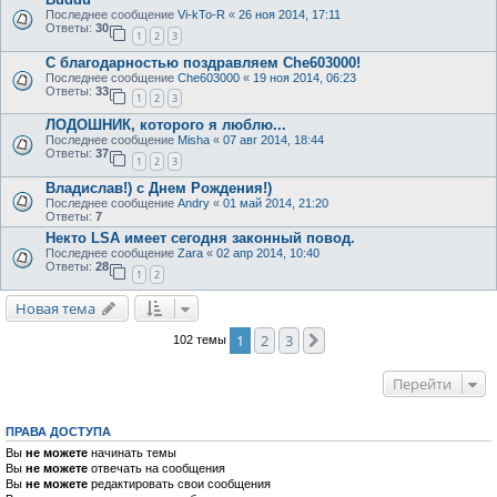
Последнее сообщение
Vi-kTo-R
«
26 ноя 2014, 17:11
Ответы:
30
1
2
3
С благодарностью поздравляем Che603000!
Последнее сообщение
Che603000
«
19 ноя 2014, 06:23
Ответы:
33
1
2
3
ЛОДОШНИК, которого я люблю...
Последнее сообщение
Misha
«
07 авг 2014, 18:44
Ответы:
37
1
2
3
Владислав!) с Днем Рождения!)
Последнее сообщение
Andry
«
01 май 2014, 21:20
Ответы:
7
Некто LSA имеет сегодня законный повод.
Последнее сообщение
Zara
«
02 апр 2014, 10:40
Ответы:
28
1
2
Новая тема
1
2
3
След.
102 темы
Перейти
ПРАВА ДОСТУПА
Вы
не можете
начинать темы
Вы
не можете
отвечать на сообщения
Вы
не можете
редактировать свои сообщения