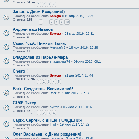
Ответы:
51
1
2
3
4
Jantar, с Днем Рождения!)
Последнее сообщение
Serega
«
16 апр 2019, 15:27
Ответы:
135
1
7
8
9
10
…
Андрей наш Иванов
Последнее сообщение
Serega
«
03 мар 2019, 22:31
Ответы:
9
Саша PuzA. Нижний Тагил.
Последнее сообщение
Алексей 2
«
18 ноя 2018, 10:28
Ответы:
13
Владислав из Нарьян-Мара
Последнее сообщение
владислав74
«
09 янв 2018, 09:14
Ответы:
6
Chestr !
Последнее сообщение
Serega
«
21 дек 2017, 18:44
Ответы:
65
1
2
3
4
5
Bark. Создатель. Васиииилий!
Последнее сообщение
Bark
«
05 авг 2017, 21:13
Ответы:
3
C150! Питер
Последнее сообщение
ayrton
«
05 июл 2017, 10:07
Ответы:
48
1
2
3
4
Capix, Сергей, с ДНЕМ РОЖДЕНИЯ!
Последнее сообщение
Troll
«
19 июн 2017, 14:22
Ответы:
9
Олег Васильев, с Днем рождения!
Последнее сообщение
trapper
«
13 июн 2017, 13:41