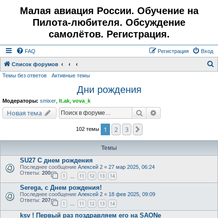
Малая авиация России. Обучение на
Пилота-любителя. Обсуждение
самолётов. Регистрация.
FAQ
Регистрация
Вход
Список форумов
Темы без ответов
Активные темы
о
Дни рождения
и
с
Модераторы:
smixer
,
lt.ak
,
vova_k
к
Поиск
Расширенный поис
Новая тема
1
2
3
След.
102 темы
Темы
SU27 С днем рождения
Последнее сообщение
Алексей 2
«
27 мар 2025, 06:24
Ответы:
200
1
11
12
13
14
…
Serega, с Днем рождения!
Последнее сообщение
Алексей 2
«
18 фев 2025, 09:09
Ответы:
207
1
11
12
13
14
…
ksv ! Первый раз поздравляем его на SAONе