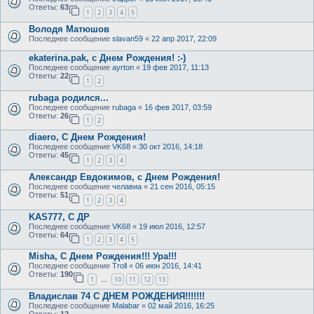
Ответы:
63
1
2
3
4
5
Володя Матюшов
Последнее сообщение
slavan59
«
22 апр 2017, 22:09
ekaterina.pak, с Днем Рождения! :-)
Последнее сообщение
ayrton
«
19 фев 2017, 11:13
Ответы:
22
1
2
rubaga родился...
Последнее сообщение
rubaga
«
16 фев 2017, 03:59
Ответы:
26
1
2
diaero, С Днем Рождения!
Последнее сообщение
VK68
«
30 окт 2016, 14:18
Ответы:
45
1
2
3
4
Александр Евдокимов, с Днем Рождения!
Последнее сообщение
челавиа
«
21 сен 2016, 05:15
Ответы:
51
1
2
3
4
KAS777, С ДР
Последнее сообщение
VK68
«
19 июл 2016, 12:57
Ответы:
64
1
2
3
4
5
Misha, С Днем Рождения!!! Ура!!!
Последнее сообщение
Troll
«
06 июн 2016, 14:41
Ответы:
190
1
10
11
12
13
…
Владислав 74 С ДНЕМ РОЖДЕНИЯ!!!!!!!
Последнее сообщение
Malabar
«
02 май 2016, 16:25
Ответы:
12