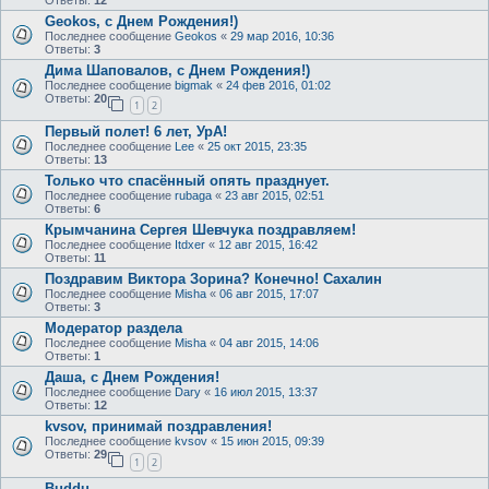
Geokos, с Днем Рождения!)
Последнее сообщение
Geokos
«
29 мар 2016, 10:36
Ответы:
3
Дима Шаповалов, с Днем Рождения!)
Последнее сообщение
bigmak
«
24 фев 2016, 01:02
Ответы:
20
1
2
Первый полет! 6 лет, УрА!
Последнее сообщение
Lee
«
25 окт 2015, 23:35
Ответы:
13
Только что спасённый опять празднует.
Последнее сообщение
rubaga
«
23 авг 2015, 02:51
Ответы:
6
Крымчанина Сергея Шевчука поздравляем!
Последнее сообщение
Itdxer
«
12 авг 2015, 16:42
Ответы:
11
Поздравим Виктора Зорина? Конечно! Сахалин
Последнее сообщение
Misha
«
06 авг 2015, 17:07
Ответы:
3
Модератор раздела
Последнее сообщение
Misha
«
04 авг 2015, 14:06
Ответы:
1
Даша, с Днем Рождения!
Последнее сообщение
Dary
«
16 июл 2015, 13:37
Ответы:
12
kvsov, принимай поздравления!
Последнее сообщение
kvsov
«
15 июн 2015, 09:39
Ответы:
29
1
2
Buddu