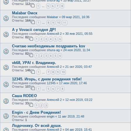
Последнее сообщение
shura-ag
«
10 мар 2021, 10:27
Ответы:
112
1
5
6
7
8
…
Malabar Омск
Последнее сообщение
Malabar
«
09 мар 2021, 16:36
Ответы:
164
1
8
9
10
11
…
А у Vovacii сегодня ДР!
Последнее сообщение
Алексей 2
«
30 янв 2021, 05:55
Ответы:
82
1
2
3
4
5
6
Считаю необходимым поздравить ksv
Последнее сообщение
shura-ag
«
24 ноя 2020, 11:34
Ответы:
82
1
2
3
4
5
6
vk68, УРА! г. Владимир.
Последнее сообщение
Алексей 2
«
21 окт 2020, 03:47
Ответы:
146
1
7
8
9
10
…
12345. Игорь, с днем рождения тебя!
Последнее сообщение
12345
«
17 июн 2020, 17:46
Ответы:
107
1
5
6
7
8
…
Саша RODEO
Последнее сообщение
Алексей 2
«
12 ноя 2019, 03:22
Ответы:
33
1
2
3
Engin - с Днем Рождения!
Последнее сообщение
engin
«
11 авг 2019, 21:48
Ответы:
1
Лодочнику. От всей души.
Последнее сообщение
Алексей 2
«
04 авг 2019, 15:41