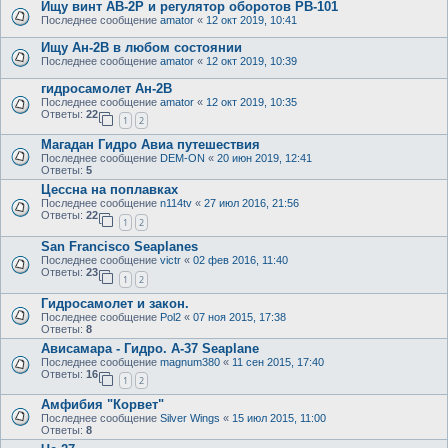
Ищу винт АВ-2Р и регулятор оборотов РВ-101
Последнее сообщение
amator
«
12 окт 2019, 10:41
Ищу Ан-2В в любом состоянии
Последнее сообщение
amator
«
12 окт 2019, 10:39
гидросамолет Ан-2В
Последнее сообщение
amator
«
12 окт 2019, 10:35
Ответы:
22
1
2
Магадан Гидро Авиа путешествия
Последнее сообщение
DEM-ON
«
20 июн 2019, 12:41
Ответы:
5
Цессна на поплавках
Последнее сообщение
n114tv
«
27 июл 2016, 21:56
Ответы:
22
1
2
San Francisco Seaplanes
Последнее сообщение
victr
«
02 фев 2016, 11:40
Ответы:
23
1
2
Гидросамолет и закон.
Последнее сообщение
Pol2
«
07 ноя 2015, 17:38
Ответы:
8
Ависамара - Гидро. А-37 Seaplane
Последнее сообщение
magnum380
«
11 сен 2015, 17:40
Ответы:
16
1
2
Амфибия "Корвет"
Последнее сообщение
Silver Wings
«
15 июл 2015, 11:00
Ответы:
8