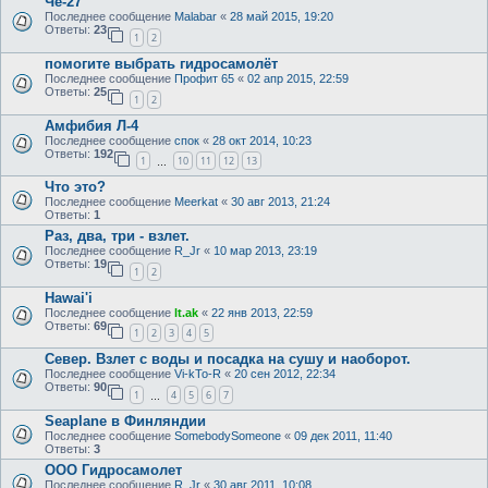
Че-27
Последнее сообщение
Malabar
«
28 май 2015, 19:20
Ответы:
23
1
2
помогите выбрать гидросамолёт
Последнее сообщение
Профит 65
«
02 апр 2015, 22:59
Ответы:
25
1
2
Амфибия Л-4
Последнее сообщение
спок
«
28 окт 2014, 10:23
Ответы:
192
1
10
11
12
13
…
Что это?
Последнее сообщение
Meerkat
«
30 авг 2013, 21:24
Ответы:
1
Раз, два, три - взлет.
Последнее сообщение
R_Jr
«
10 мар 2013, 23:19
Ответы:
19
1
2
Hawai'i
Последнее сообщение
lt.ak
«
22 янв 2013, 22:59
Ответы:
69
1
2
3
4
5
Север. Взлет с воды и посадка на сушу и наоборот.
Последнее сообщение
Vi-kTo-R
«
20 сен 2012, 22:34
Ответы:
90
1
4
5
6
7
…
Seaplane в Финляндии
Последнее сообщение
SomebodySomeone
«
09 дек 2011, 11:40
Ответы:
3
ООО Гидросамолет
Последнее сообщение
R_Jr
«
30 авг 2011, 10:08