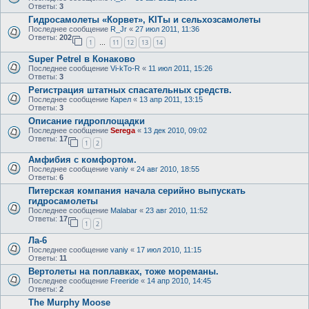
Ответы:
3
Гидросамолеты «Корвет», KITы и сельхозсамолеты
Последнее сообщение
R_Jr
«
27 июл 2011, 11:36
Ответы:
202
1
11
12
13
14
…
Super Petrel в Конаково
Последнее сообщение
Vi-kTo-R
«
11 июл 2011, 15:26
Ответы:
3
Регистрация штатных спасательных средств.
Последнее сообщение
Карел
«
13 апр 2011, 13:15
Ответы:
3
Описание гидроплощадки
Последнее сообщение
Serega
«
13 дек 2010, 09:02
Ответы:
17
1
2
Амфибия с комфортом.
Последнее сообщение
vaniy
«
24 авг 2010, 18:55
Ответы:
6
Питерская компания начала серийно выпускать
гидросамолеты
Последнее сообщение
Malabar
«
23 авг 2010, 11:52
Ответы:
17
1
2
Ла-6
Последнее сообщение
vaniy
«
17 июл 2010, 11:15
Ответы:
11
Вертолеты на поплавках, тоже мореманы.
Последнее сообщение
Freeride
«
14 апр 2010, 14:45
Ответы:
2
The Murphy Moose