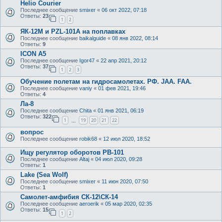
Helio Courier
Последнее сообщение
smixer
«
06 окт 2022, 07:18
Ответы:
23
1
2
ЯК-12М и PZL-101A на поплавках
Последнее сообщение
baikalguide
«
08 янв 2022, 08:14
Ответы:
9
ICON A5
Последнее сообщение
Igor47
«
22 апр 2021, 20:12
Ответы:
37
1
2
3
Обучение полетам на гидросамолетах. РФ. JAA. FAA.
Последнее сообщение
vaniy
«
01 фев 2021, 19:46
Ответы:
4
Ла-8
Последнее сообщение
Chita
«
01 янв 2021, 06:19
Ответы:
322
1
19
20
21
22
…
вопрос
Последнее сообщение
robik68
«
12 июл 2020, 18:52
Ищу регулятор оборотов РВ-101
Последнее сообщение
Altaj
«
04 июл 2020, 09:28
Ответы:
1
Lake (Sea Wolf)
Последнее сообщение
smixer
«
11 июн 2020, 07:50
Ответы:
1
Самолет-амфибия СК-12\СК-14
Последнее сообщение
aeroerik
«
05 мар 2020, 02:35
Ответы:
15
1
2