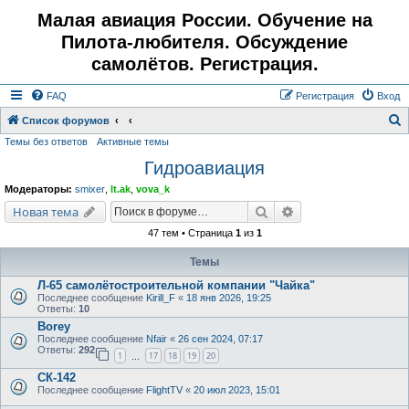
Малая авиация России. Обучение на
Пилота-любителя. Обсуждение
самолётов. Регистрация.
FAQ
Регистрация
Вход
Список форумов
Темы без ответов
Активные темы
о
Гидроавиация
и
с
Модераторы:
smixer
,
lt.ak
,
vova_k
к
Поиск
Расширенный поис
Новая тема
47 тем • Страница
1
из
1
Темы
Л-65 самолётостроительной компании "Чайка"
Последнее сообщение
Kirill_F
«
18 янв 2026, 19:25
Ответы:
10
Borey
Последнее сообщение
Nfair
«
26 сен 2024, 07:17
Ответы:
292
1
17
18
19
20
…
СК-142
Последнее сообщение
FlightTV
«
20 июл 2023, 15:01