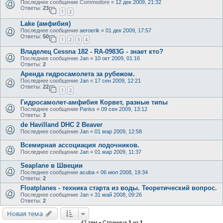
Последнее сообщение
Commodore
«
12 дек 2009, 21:32
Ответы:
23
1
2
Lake (амфибия)
Последнее сообщение
aeroerik
«
01 дек 2009, 17:57
Ответы:
50
1
2
3
4
Владелец Сessna 182 - RA-0983G - знает кто?
Последнее сообщение
Jan
«
10 окт 2009, 01:16
Ответы:
2
Аренда гидросамолета за рубежом.
Последнее сообщение
Jan
«
17 сен 2009, 12:21
Ответы:
22
1
2
Гидросамолет-амфибия Корвет, разные типы
Последнее сообщение
Pariss
«
09 сен 2009, 13:12
Ответы:
3
de Havilland DHC 2 Beaver
Последнее сообщение
Jan
«
01 мар 2009, 12:58
Всемирная ассоциация лодочников.
Последнее сообщение
Jan
«
01 мар 2009, 11:37
Seaplane в Швеции
Последнее сообщение
acuba
«
06 июл 2008, 19:34
Ответы:
2
Floatplanes - техника старта из воды. Теоретический вопрос.
Последнее сообщение
Jan
«
31 май 2008, 09:26
Ответы:
2
Новая тема
47 тем • Страница
1
из
1