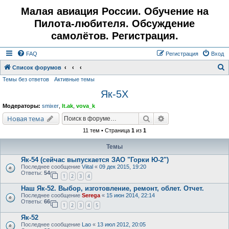
Малая авиация России. Обучение на
Пилота-любителя. Обсуждение
самолётов. Регистрация.
FAQ
Регистрация
Вход
Список форумов
Темы без ответов
Активные темы
о
Як-5Х
и
с
Модераторы:
smixer
,
lt.ak
,
vova_k
к
Поиск
Расширенный поис
Новая тема
11 тем • Страница
1
из
1
Темы
Як-54 (сейчас выпускается ЗАО "Горки Ю-2")
Последнее сообщение
Viital
«
09 дек 2015, 19:20
Ответы:
54
1
2
3
4
Наш Як-52. Выбор, изготовление, ремонт, облет. Отчет.
Последнее сообщение
Serega
«
15 июн 2014, 22:14
Ответы:
66
1
2
3
4
5
Як-52
Последнее сообщение
Lao
«
13 июл 2012, 20:05