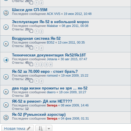
Ответы:
28
1
2
Шасси для СП-55М
Последнее сообщение
ACK VVS
«
19 июн 2012, 10:48
Эксплуатация Як-52 в небольшой мороз
Последнее сообщение
Malabar
«
08 дек 2011, 00:08
Ответы:
20
1
2
Воздушная система Як-52
Последнее сообщение
ВЗ52
«
13 сен 2011, 00:35
Ответы:
15
1
2
Техническая документация Як52/Як18Т
Последнее сообщение
Jetavia
«
30 авг 2015, 07:47
Ответы:
45
1
2
3
4
Як-52 за 70.000 евро - стоит брать?
Последнее сообщение
romsed
«
19 ноя 2009, 15:22
Ответы:
29
1
2
два года жизни прожиты не зря ... як-52
Последнее сообщение
diaero
«
18 сен 2009, 10:27
Ответы:
10
ЯК-52 в ремонт- ДА или НЕТ???
Последнее сообщение
Serega
«
08 июн 2009, 14:46
Ответы:
12
Як-52 (Румынский аэростар)
Последнее сообщение
Serega
«
04 фев 2008, 01:31
Новая тема