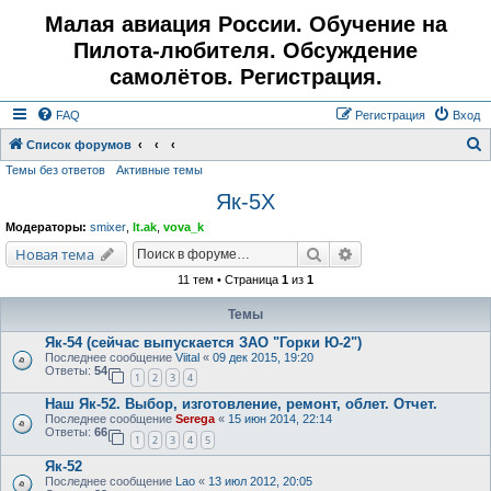
Малая авиация России. Обучение на
Пилота-любителя. Обсуждение
самолётов. Регистрация.
FAQ
Регистрация
Вход
Список форумов
Темы без ответов
Активные темы
о
Як-5Х
и
с
Модераторы:
smixer
,
lt.ak
,
vova_k
к
Поиск
Расширенный поис
Новая тема
11 тем • Страница
1
из
1
Темы
Як-54 (сейчас выпускается ЗАО "Горки Ю-2")
Последнее сообщение
Viital
«
09 дек 2015, 19:20
Ответы:
54
1
2
3
4
Наш Як-52. Выбор, изготовление, ремонт, облет. Отчет.
Последнее сообщение
Serega
«
15 июн 2014, 22:14
Ответы:
66
1
2
3
4
5
Як-52
Последнее сообщение
Lao
«
13 июл 2012, 20:05