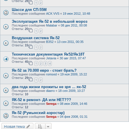
Ответы:
28
1
2
Шасси для СП-55М
Последнее сообщение
ACK VVS
«
19 июн 2012, 10:48
Эксплуатация Як-52 в небольшой мороз
Последнее сообщение
Malabar
«
08 дек 2011, 00:08
Ответы:
20
1
2
Воздушная система Як-52
Последнее сообщение
ВЗ52
«
13 сен 2011, 00:35
Ответы:
15
1
2
Техническая документация Як52/Як18Т
Последнее сообщение
Jetavia
«
30 авг 2015, 07:47
Ответы:
45
1
2
3
4
Як-52 за 70.000 евро - стоит брать?
Последнее сообщение
romsed
«
19 ноя 2009, 15:22
Ответы:
29
1
2
два года жизни прожиты не зря ... як-52
Последнее сообщение
diaero
«
18 сен 2009, 10:27
Ответы:
10
ЯК-52 в ремонт- ДА или НЕТ???
Последнее сообщение
Serega
«
08 июн 2009, 14:46
Ответы:
12
Як-52 (Румынский аэростар)
Последнее сообщение
Serega
«
04 фев 2008, 01:31
Новая тема