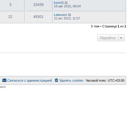
ksm15
3
10439
19 авг 2015, 08:04
Lebovect
22
49301
11 окт 2013, 11:57
5 тем • Страница
1
из
1
Перейти
Связаться с администрацией
Удалить cookies
Часовой пояс:
UTC+03:00
ited