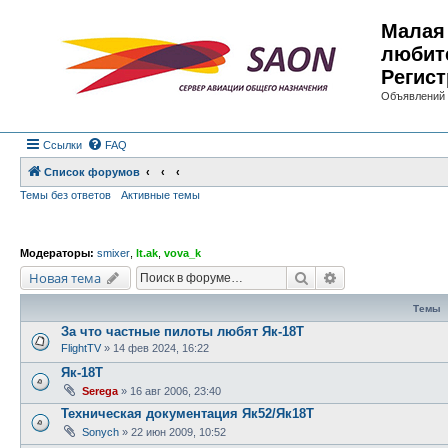
Малая 
любит
Регист
Объявлений 
Ссылки
FAQ
Список форумов
Темы без ответов
Активные темы
Модераторы:
smixer
,
lt.ak
,
vova_k
Поиск
Расширенный по
Новая тема
Темы
За что частные пилоты любят Як-18Т
FlightTV
»
14 фев 2024, 16:22
Як-18Т
Serega
»
16 авг 2006, 23:40
Техническая документация Як52/Як18Т
Sonych
»
22 июн 2009, 10:52