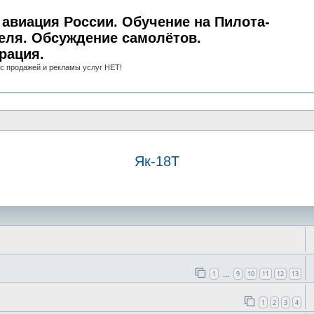
авиация России. Обучение на Пилота-
еля. Обсуждение самолётов.
рация.
с продажей и рекламы услуг НЕТ!
Як-18Т
иск
1
9
10
11
12
13
…
1
2
3
4