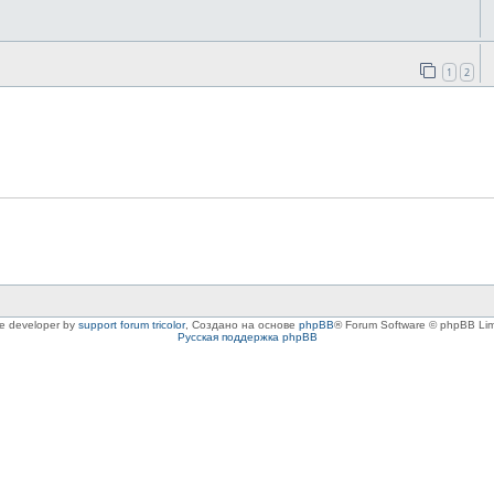
1
2
le developer by
support forum tricolor
,
Создано на основе
phpBB
® Forum Software © phpBB Lim
Русская поддержка phpBB