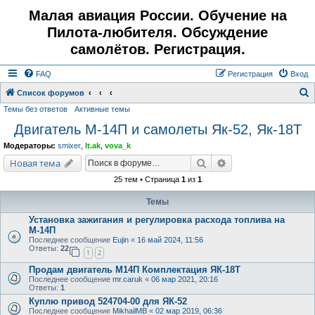
Малая авиация России. Обучение на
Пилота-любителя. Обсуждение
самолётов. Регистрация.
FAQ
Регистрация
Вход
Список форумов
Темы без ответов
Активные темы
о
Двигатель М-14П и самолеты Як-52, Як-18Т
и
с
Модераторы:
smixer
,
lt.ak
,
vova_k
к
Поиск
Расширенный поис
Новая тема
25 тем • Страница
1
из
1
Темы
Установка зажигания и регулировка расхода топлива на
М-14П
Последнее сообщение
Eujin
«
16 май 2024, 11:56
Ответы:
22
1
2
Продам двигатель М14П Комплектация ЯК-18Т
Последнее сообщение
mr.caruk
«
06 мар 2021, 20:16
Ответы:
1
Куплю привод 524704-00 для ЯК-52
Последнее сообщение
MikhailMB
«
02 мар 2019, 06:36