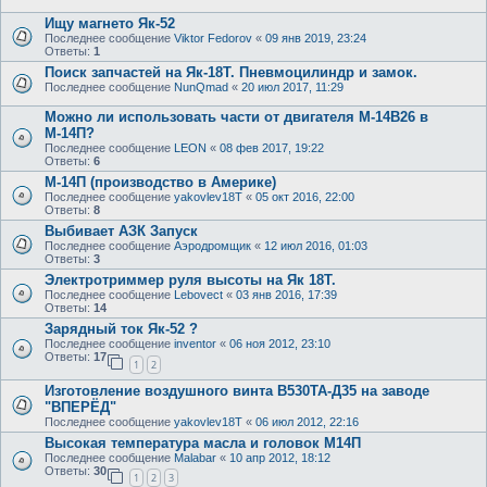
Ищу магнето Як-52
Последнее сообщение
Viktor Fedorov
«
09 янв 2019, 23:24
Ответы:
1
Поиск запчастей на Як-18Т. Пневмоцилиндр и замок.
Последнее сообщение
NunQmad
«
20 июл 2017, 11:29
Можно ли использовать части от двигателя М-14В26 в
М-14П?
Последнее сообщение
LEON
«
08 фев 2017, 19:22
Ответы:
6
М-14П (производство в Америке)
Последнее сообщение
yakovlev18T
«
05 окт 2016, 22:00
Ответы:
8
Выбивает АЗК Запуск
Последнее сообщение
Аэродромщик
«
12 июл 2016, 01:03
Ответы:
3
Электротриммер руля высоты на Як 18Т.
Последнее сообщение
Lebovect
«
03 янв 2016, 17:39
Ответы:
14
Зарядный ток Як-52 ?
Последнее сообщение
inventor
«
06 ноя 2012, 23:10
Ответы:
17
1
2
Изготовление воздушного винта В530ТА-Д35 на заводе
"ВПЕРЁД"
Последнее сообщение
yakovlev18T
«
06 июл 2012, 22:16
Высокая температура масла и головок М14П
Последнее сообщение
Malabar
«
10 апр 2012, 18:12
Ответы:
30
1
2
3