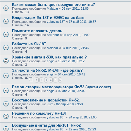
Каким может быть цвет воздушного винта?
Последнее сообщение
Malabar
«
05 сен 2011, 21:03
Ответы:
13
Владельцам Як-18Т и ЕЭВС на их базе
Последнее сообщение
yakovlev18T
«
17 май 2011, 19:57
Ответы:
14
Помогите опознать деталь
Последнее сообщение
baikonur
«
05 апр 2011, 21:02
Ответы:
9
Вебасто на Як-18Т
Последнее сообщение
Malabar
«
04 янв 2011, 21:46
Ответы:
4
Хранение винта в-530, как правильно ?
Последнее сообщение
engin
«
15 окт 2010, 07:12
Ответы:
3
Запчасти на Як-52, М-14П - где брать?
Последнее сообщение
engin
«
04 сен 2010, 10:41
Ответы:
87
1
2
3
4
5
6
Ремон створки маслорадиатора Як-52 (нужен совет)
Последнее сообщение
engin
«
02 авг 2010, 20:34
Ответы:
4
Восстановление и доработки Як-52.
Последнее сообщение
Kurt
«
02 апр 2010, 09:24
Ответы:
4
Решения по самолёту Як-18Т
Последнее сообщение
yakovlev18T
«
24 мар 2010, 21:05
Воздушные винты для Як-18Т, Як-52
Последнее сообщение
yakovlev18T
«
12 янв 2010, 22:23