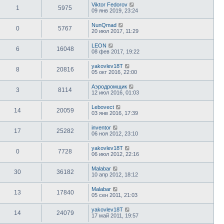
Viktor Fedorov
1
5975
09 янв 2019, 23:24
NunQmad
0
5767
20 июл 2017, 11:29
LEON
6
16048
08 фев 2017, 19:22
yakovlev18T
8
20816
05 окт 2016, 22:00
Аэродромщик
3
8114
12 июл 2016, 01:03
Lebovect
14
20059
03 янв 2016, 17:39
inventor
17
25282
06 ноя 2012, 23:10
yakovlev18T
0
7728
06 июл 2012, 22:16
Malabar
30
36182
10 апр 2012, 18:12
Malabar
13
17840
05 сен 2011, 21:03
yakovlev18T
14
24079
17 май 2011, 19:57