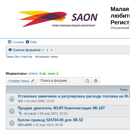
Малая 
любит
Регист
Объявлений 
Ссылки
FAQ
Список форумов
Темы без ответов
Активные темы
Модераторы:
smixer
,
lt.ak
,
vova_k
Поиск
Расширенный по
Новая тема
Темы
Установка зажигания и регулировка расхода топлива на М-
305
»
01 июл 2008, 12:02
Продам двигатель М14П Комплектация ЯК-18Т
mr.caruk
»
06 мар 2021, 20:10
Куплю привод 524704-00 для ЯК-52
MikhailMB
»
02 мар 2019, 06:36