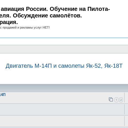
авиация России. Обучение на Пилота-
еля. Обсуждение самолётов.
рация.
с продажей и рекламы услуг НЕТ!
Двигатель М-14П и самолеты Як-52, Як-18Т
иск
14П
1
2