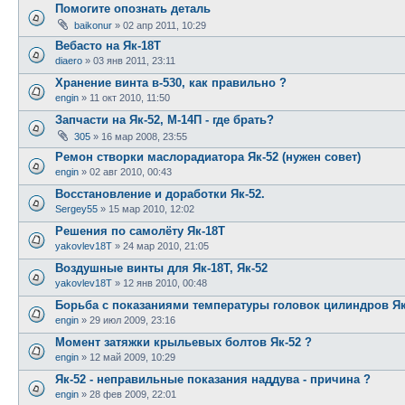
Помогите опознать деталь
baikonur
»
02 апр 2011, 10:29
Вебасто на Як-18Т
diaero
»
03 янв 2011, 23:11
Хранение винта в-530, как правильно ?
engin
»
11 окт 2010, 11:50
Запчасти на Як-52, М-14П - где брать?
305
»
16 мар 2008, 23:55
Ремон створки маслорадиатора Як-52 (нужен совет)
engin
»
02 авг 2010, 00:43
Восстановление и доработки Як-52.
Sergey55
»
15 мар 2010, 12:02
Решения по самолёту Як-18Т
yakovlev18T
»
24 мар 2010, 21:05
Воздушные винты для Як-18Т, Як-52
yakovlev18T
»
12 янв 2010, 00:48
Борьба с показаниями температуры головок цилиндров Як
engin
»
29 июл 2009, 23:16
Момент затяжки крыльевых болтов Як-52 ?
engin
»
12 май 2009, 10:29
Як-52 - неправильные показания наддува - причина ?
engin
»
28 фев 2009, 22:01