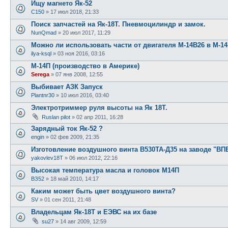
Ищу магнето Як-52
C150
»
17 июл 2018, 21:33
Поиск запчастей на Як-18Т. Пневмоцилиндр и замок.
NunQmad
»
20 июл 2017, 11:29
Можно ли использовать части от двигателя М-14В26 в М-1
ilya-ksql
»
03 ноя 2016, 03:16
М-14П (производство в Америке)
Serega
»
07 янв 2008, 12:55
Выбивает АЗК Запуск
Plantnr30
»
10 июл 2016, 03:40
Электротриммер руля высоты на Як 18Т.
Ruslan pilot
»
02 апр 2011, 16:28
Зарядный ток Як-52 ?
engin
»
02 фев 2009, 21:35
Изготовление воздушного винта В530ТА-Д35 на заводе "В
yakovlev18T
»
06 июл 2012, 22:16
Высокая температура масла и головок М14П
ВЗ52
»
18 май 2010, 14:17
Каким может быть цвет воздушного винта?
SV
»
01 сен 2011, 21:48
Владельцам Як-18Т и ЕЭВС на их базе
su27
»
14 авг 2009, 12:59