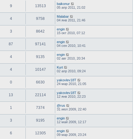
baikonur
9
13513
05 апр 2011, 21:02
Malabar
4
9758
04 янв 2011, 21:46
engin
3
8642
15 окт 2010, 07:12
engin
87
97141
04 сен 2010, 10:41
engin
4
9135
02 авг 2010, 20:34
Kurt
4
10147
02 апр 2010, 09:24
yakovlev18T
0
6630
24 мар 2010, 21:05
yakovlev18T
13
22114
12 янв 2010, 22:23
@rus
1
7374
31 июл 2009, 22:40
engin
3
9195
12 май 2009, 12:17
engin
6
12305
09 мар 2009, 23:24