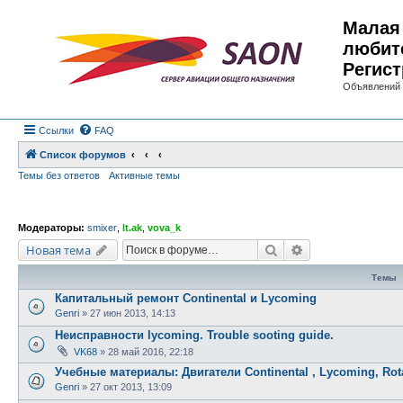
Малая 
любит
Регист
Объявлений 
Ссылки
FAQ
Список форумов
Темы без ответов
Активные темы
Модераторы:
smixer
,
lt.ak
,
vova_k
Поиск
Расширенный по
Новая тема
Темы
Капитальный ремонт Continental и Lycoming
Genri
»
27 июн 2013, 14:13
Неисправности lycoming. Trouble sooting guide.
VK68
»
28 май 2016, 22:18
Учебные материалы: Двигатели Continental , Lycoming, Rot
Genri
»
27 окт 2013, 13:09