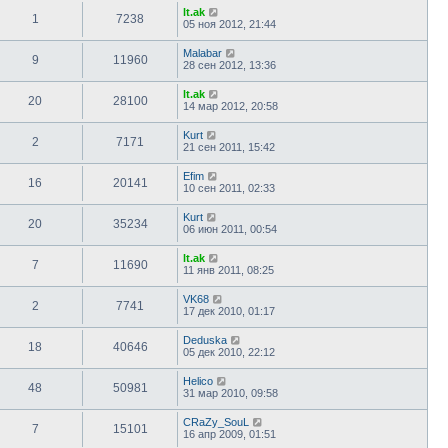
lt.ak
1
7238
05 ноя 2012, 21:44
Malabar
9
11960
28 сен 2012, 13:36
lt.ak
20
28100
14 мар 2012, 20:58
Kurt
2
7171
21 сен 2011, 15:42
Efim
16
20141
10 сен 2011, 02:33
Kurt
20
35234
06 июн 2011, 00:54
lt.ak
7
11690
11 янв 2011, 08:25
VK68
2
7741
17 дек 2010, 01:17
Deduska
18
40646
05 дек 2010, 22:12
Helico
48
50981
31 мар 2010, 09:58
CRaZy_SouL
7
15101
16 апр 2009, 01:51