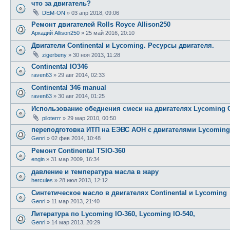
что за двигатель?
DEM-ON
»
03 апр 2018, 09:06
Ремонт двигателей Rolls Royce Allison250
Аркадий Allison250
»
25 май 2016, 20:10
Двигатели Continental и Lycoming. Ресурсы двигателя.
zigerbeny
»
30 ноя 2013, 11:28
Continental IO346
raven63
»
29 авг 2014, 02:33
Continental 346 manual
raven63
»
30 авг 2014, 01:25
Использование обеднения смеси на двигателях Lycoming 
piloterrr
»
29 мар 2010, 00:50
переподготовка ИТП на ЕЭВС АОН с двигателями Lycoming
Genri
»
02 фев 2014, 10:48
Ремонт Continental TSIO-360
engin
»
31 мар 2009, 16:34
давление и температура масла в жару
hercules
»
28 июл 2013, 12:12
Синтетическое масло в двигателях Continental и Lycoming
Genri
»
11 мар 2013, 21:40
Литература по Lycoming IO-360, Lycoming IO-540,
Genri
»
14 мар 2013, 20:29