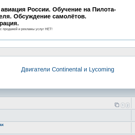
авиация России. Обучение на Пилота-
еля. Обсуждение самолётов.
рация.
с продажей и рекламы услуг НЕТ!
Двигатели Continental и Lycoming
иск
1
2
ax