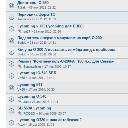
Двигатель IO-360
Tuliak
»
05 ноя 2012, 21:22
Периодика форм ТО
Jantar
»
27 сен 2012, 11:39
Lycoming и НЕ Lycoming для ЕЭВС.
su27
»
29 мар 2010, 22:56
Поделитесь оверхол мануалом на карб О-200
Buddu
»
21 сен 2011, 14:31
Хочу на О-200-А поставить лямбда-зонд с прибором
Buddu
»
06 сен 2011, 09:36
Ремонт "Континенталь-О-200-А" 100 л.с. для Cessna-
Ворожейкин
»
17 янв 2009, 10:57
Lycoming IO-540 SER
VK68
»
11 янв 2011, 01:49
Lycoming 541
VK68
»
17 дек 2010, 00:30
Lycoming O-540
Jan
»
23 апр 2007, 14:11
SB 569A Lycoming
RODEO
»
10 фев 2009, 23:57
Lycoming O320 и наш автобензин?
PuzA
»
15 окт 2008, 11:08