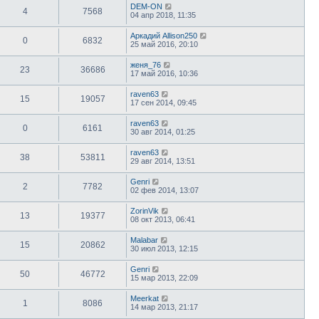
DEM-ON
4
7568
04 апр 2018, 11:35
Аркадий Allison250
0
6832
25 май 2016, 20:10
женя_76
23
36686
17 май 2016, 10:36
raven63
15
19057
17 сен 2014, 09:45
raven63
0
6161
30 авг 2014, 01:25
raven63
38
53811
29 авг 2014, 13:51
Genri
2
7782
02 фев 2014, 13:07
ZorinVik
13
19377
08 окт 2013, 06:41
Malabar
15
20862
30 июл 2013, 12:15
Genri
50
46772
15 мар 2013, 22:09
Meerkat
1
8086
14 мар 2013, 21:17