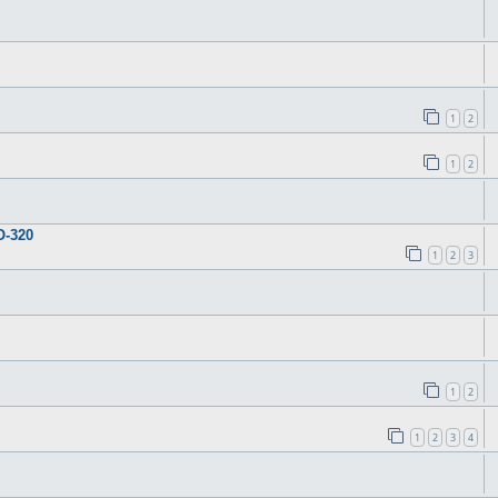
1
2
1
2
O-320
1
2
3
1
2
1
2
3
4