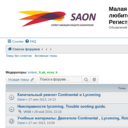
Малая 
любит
Регист
Объявлений 
Ссылки
FAQ
Список форумов
Темы без ответов
Активные темы
Модераторы:
smixer
,
lt.ak
,
vova_k
Поиск
Расширенный по
Новая тема
Темы
Капитальный ремонт Continental и Lycoming
Genri
»
27 июн 2013, 14:13
Неисправности lycoming. Trouble sooting guide.
VK68
»
28 май 2016, 22:18
Учебные материалы: Двигатели Continental , Lycoming, Rot
Genri
»
27 окт 2013, 13:09