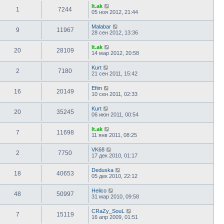
lt.ak
1
7244
05 ноя 2012, 21:44
Malabar
9
11967
28 сен 2012, 13:36
lt.ak
20
28109
14 мар 2012, 20:58
Kurt
2
7180
21 сен 2011, 15:42
Efim
16
20149
10 сен 2011, 02:33
Kurt
20
35245
06 июн 2011, 00:54
lt.ak
7
11698
11 янв 2011, 08:25
VK68
2
7750
17 дек 2010, 01:17
Deduska
18
40653
05 дек 2010, 22:12
Helico
48
50997
31 мар 2010, 09:58
CRaZy_SouL
7
15119
16 апр 2009, 01:51