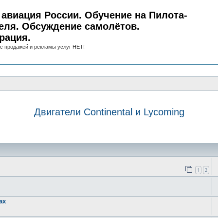
авиация России. Обучение на Пилота-
еля. Обсуждение самолётов.
рация.
с продажей и рекламы услуг НЕТ!
Двигатели Continental и Lycoming
иск
1
2
ax