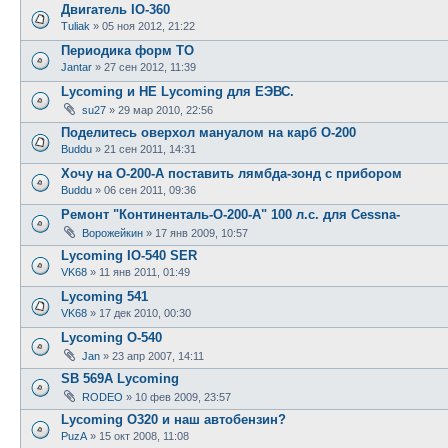
Двигатель IO-360
Tuliak
»
05 ноя 2012, 21:22
Периодика форм ТО
Jantar
»
27 сен 2012, 11:39
Lycoming и НЕ Lycoming для ЕЭВС.
su27
»
29 мар 2010, 22:56
Поделитесь оверхол мануалом на карб О-200
Buddu
»
21 сен 2011, 14:31
Хочу на О-200-А поставить лямбда-зонд с прибором
Buddu
»
06 сен 2011, 09:36
Ремонт "Континенталь-О-200-А" 100 л.с. для Cessna-
Ворожейкин
»
17 янв 2009, 10:57
Lycoming IO-540 SER
VK68
»
11 янв 2011, 01:49
Lycoming 541
VK68
»
17 дек 2010, 00:30
Lycoming O-540
Jan
»
23 апр 2007, 14:11
SB 569A Lycoming
RODEO
»
10 фев 2009, 23:57
Lycoming O320 и наш автобензин?
PuzA
»
15 окт 2008, 11:08