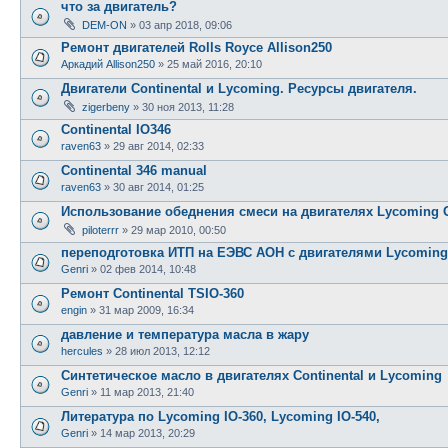
что за двигатель?
DEM-ON
»
03 апр 2018, 09:06
Ремонт двигателей Rolls Royce Allison250
Аркадий Allison250
»
25 май 2016, 20:10
Двигатели Continental и Lycoming. Ресурсы двигателя.
zigerbeny
»
30 ноя 2013, 11:28
Continental IO346
raven63
»
29 авг 2014, 02:33
Continental 346 manual
raven63
»
30 авг 2014, 01:25
Использование обеднения смеси на двигателях Lycoming 
piloterrr
»
29 мар 2010, 00:50
переподготовка ИТП на ЕЭВС АОН с двигателями Lycoming
Genri
»
02 фев 2014, 10:48
Ремонт Continental TSIO-360
engin
»
31 мар 2009, 16:34
давление и температура масла в жару
hercules
»
28 июл 2013, 12:12
Синтетическое масло в двигателях Continental и Lycoming
Genri
»
11 мар 2013, 21:40
Литература по Lycoming IO-360, Lycoming IO-540,
Genri
»
14 мар 2013, 20:29