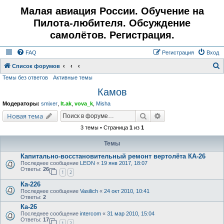
Малая авиация России. Обучение на
Пилота-любителя. Обсуждение
самолётов. Регистрация.
FAQ
Регистрация
Вход
Список форумов
Темы без ответов
Активные темы
о
Камов
и
с
Модераторы:
smixer
,
lt.ak
,
vova_k
,
Misha
к
Поиск
Расширенный поис
Новая тема
3 темы • Страница
1
из
1
Темы
Капитально-восстановительный ремонт вертолёта КА-26
Последнее сообщение
LEON
«
19 янв 2017, 18:07
Ответы:
26
1
2
Ка-226
Последнее сообщение
Vasilich
«
24 окт 2010, 10:41
Ответы:
2
Ка-26
Последнее сообщение
intercom
«
31 мар 2010, 15:04
Ответы:
17
1
2