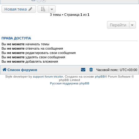
Новая тема
3 темы • Страница
1
из
1
Перейти
ПРАВА ДОСТУПА
Вы
не можете
начинать темы
Вы
не можете
отвечать на сообщения
Вы
не можете
редактировать свои сообщения
Вы
не можете
удалять свои сообщения
Вы
не можете
добавлять вложения
Список форумов
Часовой пояс:
UTC+03:00
Style developer by
support forum tricolor
,
Создано на основе
phpBB
® Forum Software ©
phpBB Limited
Русская поддержка phpBB