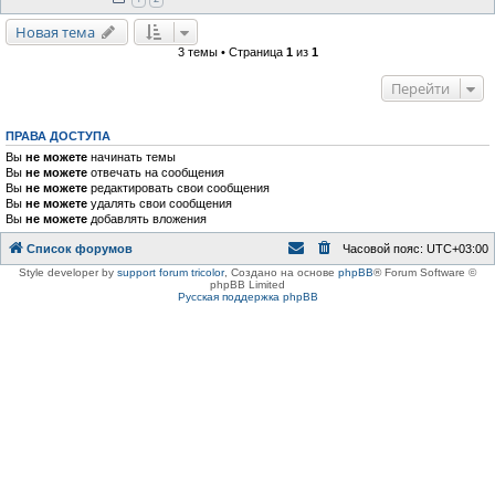
Новая тема
3 темы • Страница
1
из
1
Перейти
ПРАВА ДОСТУПА
Вы
не можете
начинать темы
Вы
не можете
отвечать на сообщения
Вы
не можете
редактировать свои сообщения
Вы
не можете
удалять свои сообщения
Вы
не можете
добавлять вложения
Список форумов
Часовой пояс:
UTC+03:00
Style developer by
support forum tricolor
,
Создано на основе
phpBB
® Forum Software ©
phpBB Limited
Русская поддержка phpBB