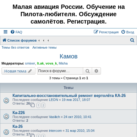
Малая авиация России. Обучение на
Пилота-любителя. Обсуждение
самолётов. Регистрация.
FAQ
Регистрация
Вход
Список форумов
Темы без ответов
Активные темы
о
Камов
и
с
Модераторы:
smixer
,
lt.ak
,
vova_k
,
Misha
к
Поиск
Расширенный поис
Новая тема
3 темы • Страница
1
из
1
Темы
Капитально-восстановительный ремонт вертолёта КА-26
Последнее сообщение
LEON
«
19 янв 2017, 18:07
Ответы:
26
1
2
Ка-226
Последнее сообщение
Vasilich
«
24 окт 2010, 10:41
Ответы:
2
Ка-26
Последнее сообщение
intercom
«
31 мар 2010, 15:04
Ответы:
17
1
2