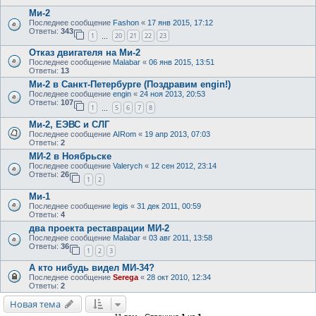
Ми-2
Последнее сообщение
Fashon
«
17 янв 2015, 17:12
Ответы:
343
1
20
21
22
23
…
Отказ двигателя на Ми-2
Последнее сообщение
Malabar
«
06 янв 2015, 13:51
Ответы:
13
Ми-2 в Санкт-Петербурге (Поздравим engin!)
Последнее сообщение
engin
«
24 ноя 2013, 20:53
Ответы:
107
1
5
6
7
8
…
Ми-2, ЕЭВС и СЛГ
Последнее сообщение
AIRom
«
19 апр 2013, 07:03
Ответы:
2
МИ-2 в Ноябрьске
Последнее сообщение
Valerych
«
12 сен 2012, 23:14
Ответы:
26
1
2
Ми-1
Последнее сообщение
legis
«
31 дек 2011, 00:59
Ответы:
4
два проекта реставрации МИ-2
Последнее сообщение
Malabar
«
03 авг 2011, 13:58
Ответы:
36
1
2
3
А кто нибудь видел МИ-34?
Последнее сообщение
Serega
«
28 окт 2010, 12:34
Ответы:
2
Новая тема