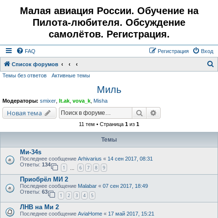
Малая авиация России. Обучение на
Пилота-любителя. Обсуждение
самолётов. Регистрация.
FAQ
Регистрация
Вход
Список форумов
Темы без ответов
Активные темы
о
Миль
и
с
Модераторы:
smixer
,
lt.ak
,
vova_k
,
Misha
к
Поиск
Расширенный поис
Новая тема
11 тем • Страница
1
из
1
Темы
Ми-34s
Последнее сообщение
Arhivarius
«
14 сен 2017, 08:31
Ответы:
134
1
6
7
8
9
…
Приобрёл МИ 2
Последнее сообщение
Malabar
«
07 сен 2017, 18:49
Ответы:
63
1
2
3
4
5
ЛНВ на Ми 2
Последнее сообщение
AviaHome
«
17 май 2017, 15:21