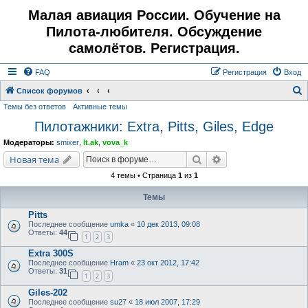
Малая авиация России. Обучение на
Пилота-любителя. Обсуждение
самолётов. Регистрация.
FAQ
Регистрация
Вход
Список форумов
Темы без ответов
Активные темы
о
Пилотажники: Extra, Pitts, Giles, Edge
и
с
Модераторы:
smixer
,
lt.ak
,
vova_k
к
Поиск
Расширенный поис
Новая тема
4 темы • Страница
1
из
1
Темы
Pitts
Последнее сообщение
umka
«
10 дек 2013, 09:08
Ответы:
44
1
2
3
Extra 300S
Последнее сообщение
Hram
«
23 окт 2012, 17:42
Ответы:
31
1
2
3
Giles-202
Последнее сообщение
su27
«
18 июл 2007, 17:29