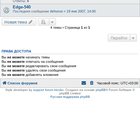
Ответы:
4
Edge-540
Последнее сообщение
Airhorse
«
19 янв 2007, 14:00
Новая тема
4 темы • Страница
1
из
1
Перейти
ПРАВА ДОСТУПА
Вы
не можете
начинать темы
Вы
не можете
отвечать на сообщения
Вы
не можете
редактировать свои сообщения
Вы
не можете
удалять свои сообщения
Вы
не можете
добавлять вложения
Список форумов
Часовой пояс:
UTC+03:00
Style developer by
support forum tricolor
,
Создано на основе
phpBB
® Forum Software ©
phpBB Limited
Русская поддержка phpBB