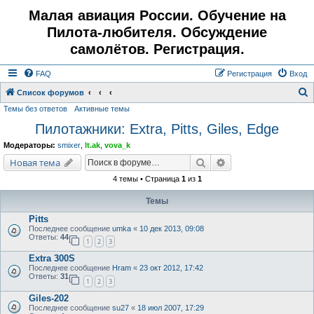
Малая авиация России. Обучение на
Пилота-любителя. Обсуждение
самолётов. Регистрация.
FAQ
Регистрация
Вход
Список форумов
Темы без ответов
Активные темы
о
Пилотажники: Extra, Pitts, Giles, Edge
и
с
Модераторы:
smixer
,
lt.ak
,
vova_k
к
Поиск
Расширенный поис
Новая тема
4 темы • Страница
1
из
1
Темы
Pitts
Последнее сообщение
umka
«
10 дек 2013, 09:08
Ответы:
44
1
2
3
Extra 300S
Последнее сообщение
Hram
«
23 окт 2012, 17:42
Ответы:
31
1
2
3
Giles-202
Последнее сообщение
su27
«
18 июл 2007, 17:29