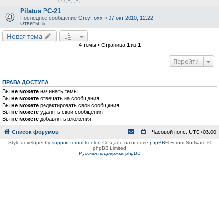
Pilatus PC-21
Последнее сообщение
GreyFoxx
«
07 окт 2010, 12:22
Ответы:
5
Новая тема
4 темы • Страница
1
из
1
Перейти
ПРАВА ДОСТУПА
Вы
не можете
начинать темы
Вы
не можете
отвечать на сообщения
Вы
не можете
редактировать свои сообщения
Вы
не можете
удалять свои сообщения
Вы
не можете
добавлять вложения
Список форумов
Часовой пояс:
UTC+03:00
Style developer by
support forum tricolor
,
Создано на основе
phpBB
® Forum Software ©
phpBB Limited
Русская поддержка phpBB