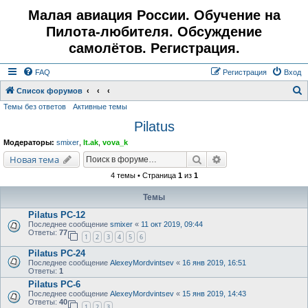
Малая авиация России. Обучение на
Пилота-любителя. Обсуждение
самолётов. Регистрация.
FAQ
Регистрация
Вход
Список форумов
Темы без ответов
Активные темы
о
Pilatus
и
с
Модераторы:
smixer
,
lt.ak
,
vova_k
к
Поиск
Расширенный поис
Новая тема
4 темы • Страница
1
из
1
Темы
Pilatus PC-12
Последнее сообщение
smixer
«
11 окт 2019, 09:44
Ответы:
77
1
2
3
4
5
6
Pilatus PC-24
Последнее сообщение
AlexeyMordvintsev
«
16 янв 2019, 16:51
Ответы:
1
Pilatus PC-6
Последнее сообщение
AlexeyMordvintsev
«
15 янв 2019, 14:43
Ответы:
40
1
2
3