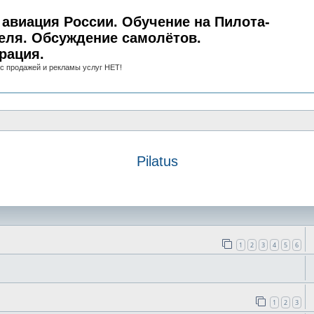
авиация России. Обучение на Пилота-
еля. Обсуждение самолётов.
рация.
с продажей и рекламы услуг НЕТ!
Pilatus
иск
1
2
3
4
5
6
1
2
3