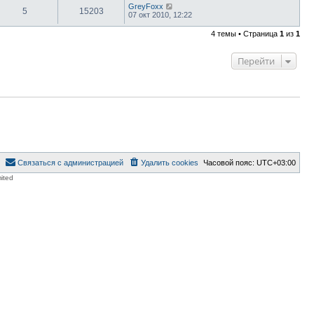
GreyFoxx
5
15203
07 окт 2010, 12:22
4 темы • Страница
1
из
1
Перейти
Связаться с администрацией
Удалить cookies
Часовой пояс:
UTC+03:00
ited