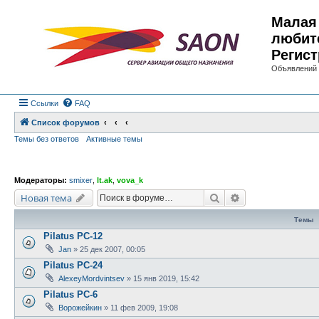
Малая 
любит
Регист
Объявлений 
Ссылки
FAQ
Список форумов
Темы без ответов
Активные темы
Модераторы:
smixer
,
lt.ak
,
vova_k
Поиск
Расширенный по
Новая тема
Темы
Pilatus PC-12
Jan
»
25 дек 2007, 00:05
Pilatus PC-24
AlexeyMordvintsev
»
15 янв 2019, 15:42
Pilatus PC-6
Ворожейкин
»
11 фев 2009, 19:08