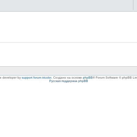
le developer by
support forum tricolor
,
Создано на основе
phpBB
® Forum Software © phpBB Lim
Русская поддержка phpBB