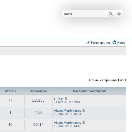
Поиск
Расш
Регистрация
Вход
4 темы • Страница
1
из
1
Ответы
Просмотры
Последнее сообщение
smixer
77
115255
11 окт 2019, 09:44
AlexeyMordvintsev
1
7750
16 янв 2019, 16:51
AlexeyMordvintsev
40
59014
15 янв 2019, 14:43