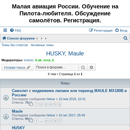
Малая авиация России. Обучение на
Пилота-любителя. Обсуждение
самолётов. Регистрация.
FAQ
Регистрация
Вход
Список форумов
Темы без ответов
Активные темы
о
HUSKY, Maule
и
с
Модераторы:
smixer
,
lt.ak
,
vova_k
к
Поиск
Расширенный поис
Новая тема
6 тем • Страница
1
из
1
Темы
Самолет с медвежими лапами или переезд MAULE MX180B в
Россию
Последнее сообщение
hinkar
«
10 янв 2019, 10:41
Ответы:
75
1
2
3
4
5
6
Maule
Последнее сообщение
hinkar
«
10 окт 2017, 05:40
Ответы:
90
1
4
5
6
7
…
HUSKY