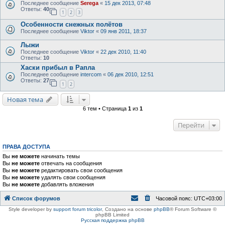
Последнее сообщение
Serega
«
15 дек 2013, 07:48
Ответы:
40
1
2
3
Особенности снежных полётов
Последнее сообщение
Viktor
«
09 янв 2011, 18:37
Лыжи
Последнее сообщение
Viktor
«
22 дек 2010, 11:40
Ответы:
10
Хаски прибыл в Рапла
Последнее сообщение
intercom
«
06 дек 2010, 12:51
Ответы:
27
1
2
Новая тема
6 тем • Страница
1
из
1
Перейти
ПРАВА ДОСТУПА
Вы
не можете
начинать темы
Вы
не можете
отвечать на сообщения
Вы
не можете
редактировать свои сообщения
Вы
не можете
удалять свои сообщения
Вы
не можете
добавлять вложения
Список форумов
Часовой пояс:
UTC+03:00
Style developer by
support forum tricolor
,
Создано на основе
phpBB
® Forum Software ©
phpBB Limited
Русская поддержка phpBB