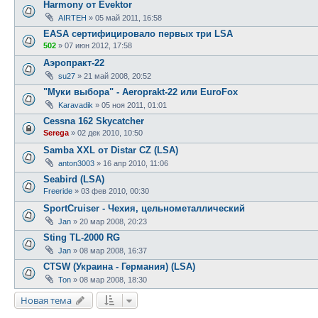
Harmony от Evektor
AIRTEH
»
05 май 2011, 16:58
EASA сертифицировало первых три LSA
502
»
07 июн 2012, 17:58
Аэропракт-22
su27
»
21 май 2008, 20:52
"Муки выбора" - Aeroprakt-22 или EuroFox
Karavadik
»
05 ноя 2011, 01:01
Cessna 162 Skycatcher
Serega
»
02 дек 2010, 10:50
Samba XXL от Distar CZ (LSA)
anton3003
»
16 апр 2010, 11:06
Seabird (LSA)
Freeride
»
03 фев 2010, 00:30
SportCruiser - Чехия, цельнометаллический
Jan
»
20 мар 2008, 20:23
Sting TL-2000 RG
Jan
»
08 мар 2008, 16:37
СTSW (Украина - Германия) (LSA)
Ton
»
08 мар 2008, 18:30
Новая тема