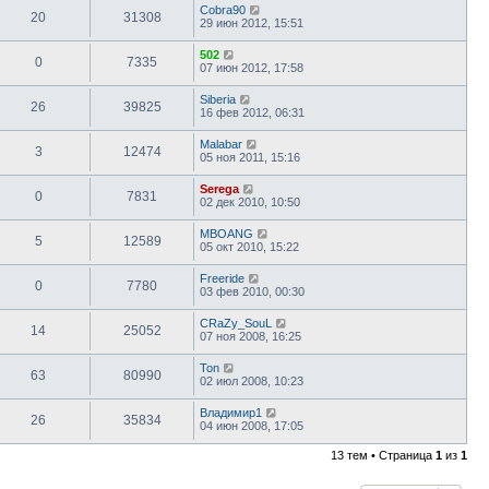
Cobra90
20
31308
29 июн 2012, 15:51
502
0
7335
07 июн 2012, 17:58
Siberia
26
39825
16 фев 2012, 06:31
Malabar
3
12474
05 ноя 2011, 15:16
Serega
0
7831
02 дек 2010, 10:50
MBOANG
5
12589
05 окт 2010, 15:22
Freeride
0
7780
03 фев 2010, 00:30
CRaZy_SouL
14
25052
07 ноя 2008, 16:25
Ton
63
80990
02 июл 2008, 10:23
Владимир1
26
35834
04 июн 2008, 17:05
13 тем • Страница
1
из
1