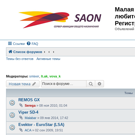
Малая 
любит
Регист
Объявлений 
Ссылки
FAQ
Список форумов
Темы без ответов
Активные темы
Модераторы:
smixer
,
lt.ak
,
vova_k
Поиск
Расширенный по
Новая тема
Темы
REMOS GX
Serega
»
08 ноя 2010, 01:04
Viper SD-4
Malabar
»
09 янв 2014, 17:42
Evektor - EuroStar (LSA)
АСА
»
02 сен 2009, 19:51