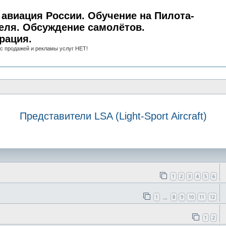
авиация России. Обучение на Пилота-
еля. Обсуждение самолётов.
рация.
с продажей и рекламы услуг НЕТ!
Представители LSA (Light-Sport Aircraft)
иск
1
2
3
4
5
6
1
8
9
10
11
12
…
1
2