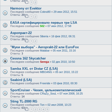
Ответы:
23
1
2
Harmony от Evektor
Последнее сообщение
Cobra90
«
29 июн 2012, 15:51
Ответы:
20
1
2
EASA сертифицировало первых три LSA
Последнее сообщение
502
«
07 июн 2012, 17:58
Аэропракт-22
Последнее сообщение
Siberia
«
16 фев 2012, 06:31
Ответы:
26
1
2
"Муки выбора" - Aeroprakt-22 или EuroFox
Последнее сообщение
Malabar
«
05 ноя 2011, 15:16
Ответы:
3
Cessna 162 Skycatcher
Последнее сообщение
Serega
«
02 дек 2010, 10:50
Samba XXL от Distar CZ (LSA)
Последнее сообщение
MBOANG
«
05 окт 2010, 15:22
Ответы:
5
Seabird (LSA)
Последнее сообщение
Freeride
«
03 фев 2010, 00:30
SportCruiser - Чехия, цельнометаллический
Последнее сообщение
CRaZy_SouL
«
07 ноя 2008, 16:25
Ответы:
14
Sting TL-2000 RG
Последнее сообщение
Ton
«
02 июл 2008, 10:23
Ответы:
63
1
2
3
4
5