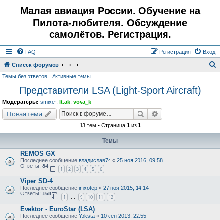
Малая авиация России. Обучение на
Пилота-любителя. Обсуждение
самолётов. Регистрация.
FAQ
Регистрация
Вход
Список форумов
Темы без ответов
Активные темы
о
Представители LSA (Light-Sport Aircraft)
и
с
Модераторы:
smixer
,
lt.ak
,
vova_k
к
Поиск
Расширенный поис
Новая тема
13 тем • Страница
1
из
1
Темы
REMOS GX
Последнее сообщение
владислав74
«
25 ноя 2016, 09:58
Ответы:
84
1
2
3
4
5
6
Viper SD-4
Последнее сообщение
imxotep
«
27 ноя 2015, 14:14
Ответы:
168
1
9
10
11
12
…
Evektor - EuroStar (LSA)
Последнее сообщение
Yoksta
«
10 сен 2013, 22:55