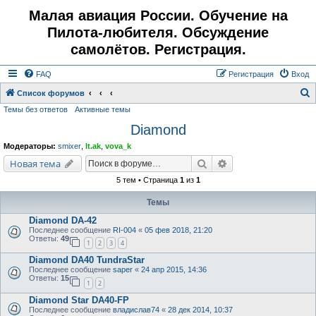
Малая авиация России. Обучение на
Пилота-любителя. Обсуждение
самолётов. Регистрация.
FAQ
Регистрация
Вход
Список форумов
Темы без ответов
Активные темы
о
Diamond
и
с
Модераторы:
smixer
,
lt.ak
,
vova_k
к
Поиск
Расширенный поис
Новая тема
5 тем • Страница
1
из
1
Темы
Diamond DA-42
Последнее сообщение
RI-004
«
05 фев 2018, 21:20
Ответы:
49
1
2
3
4
Diamond DA40 TundraStar
Последнее сообщение
saper
«
24 апр 2015, 14:36
Ответы:
15
1
2
Diamond Star DA40-FP
Последнее сообщение
владислав74
«
28 дек 2014, 10:37