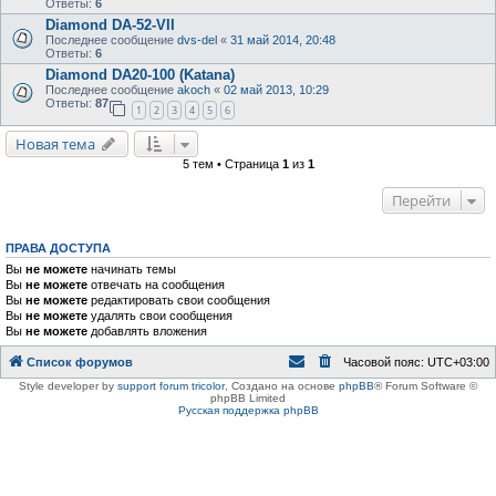
Ответы:
6
Diamond DA-52-VII
Последнее сообщение
dvs-del
«
31 май 2014, 20:48
Ответы:
6
Diamond DA20-100 (Katana)
Последнее сообщение
akoch
«
02 май 2013, 10:29
Ответы:
87
1
2
3
4
5
6
Новая тема
5 тем • Страница
1
из
1
Перейти
ПРАВА ДОСТУПА
Вы
не можете
начинать темы
Вы
не можете
отвечать на сообщения
Вы
не можете
редактировать свои сообщения
Вы
не можете
удалять свои сообщения
Вы
не можете
добавлять вложения
Список форумов
Часовой пояс:
UTC+03:00
Style developer by
support forum tricolor
,
Создано на основе
phpBB
® Forum Software ©
phpBB Limited
Русская поддержка phpBB