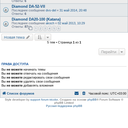
Ответы:
6
Diamond DA-52-VII
Последнее сообщение
dvs-del
«
31 май 2014, 20:48
Ответы:
6
Diamond DA20-100 (Katana)
Последнее сообщение
akoch
«
02 май 2013, 10:29
Ответы:
87
1
2
3
4
5
6
Новая тема
5 тем • Страница
1
из
1
Перейти
ПРАВА ДОСТУПА
Вы
не можете
начинать темы
Вы
не можете
отвечать на сообщения
Вы
не можете
редактировать свои сообщения
Вы
не можете
удалять свои сообщения
Вы
не можете
добавлять вложения
Список форумов
Часовой пояс:
UTC+03:00
Style developer by
support forum tricolor
,
Создано на основе
phpBB
® Forum Software ©
phpBB Limited
Русская поддержка phpBB