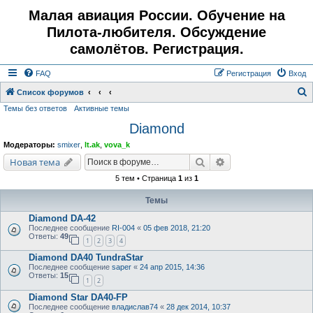
Малая авиация России. Обучение на
Пилота-любителя. Обсуждение
самолётов. Регистрация.
FAQ
Регистрация
Вход
Список форумов
Темы без ответов
Активные темы
о
Diamond
и
с
Модераторы:
smixer
,
lt.ak
,
vova_k
к
Поиск
Расширенный поис
Новая тема
5 тем • Страница
1
из
1
Темы
Diamond DA-42
Последнее сообщение
RI-004
«
05 фев 2018, 21:20
Ответы:
49
1
2
3
4
Diamond DA40 TundraStar
Последнее сообщение
saper
«
24 апр 2015, 14:36
Ответы:
15
1
2
Diamond Star DA40-FP
Последнее сообщение
владислав74
«
28 дек 2014, 10:37