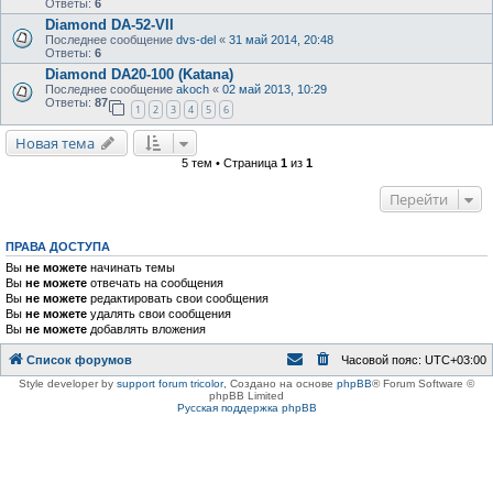
Ответы:
6
Diamond DA-52-VII
Последнее сообщение
dvs-del
«
31 май 2014, 20:48
Ответы:
6
Diamond DA20-100 (Katana)
Последнее сообщение
akoch
«
02 май 2013, 10:29
Ответы:
87
1
2
3
4
5
6
Новая тема
5 тем • Страница
1
из
1
Перейти
ПРАВА ДОСТУПА
Вы
не можете
начинать темы
Вы
не можете
отвечать на сообщения
Вы
не можете
редактировать свои сообщения
Вы
не можете
удалять свои сообщения
Вы
не можете
добавлять вложения
Список форумов
Часовой пояс:
UTC+03:00
Style developer by
support forum tricolor
,
Создано на основе
phpBB
® Forum Software ©
phpBB Limited
Русская поддержка phpBB