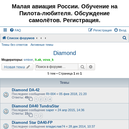
Малая авиация России. Обучение на
Пилота-любителя. Обсуждение
самолётов. Регистрация.
FAQ
Регистрация
Вход
Список форумов
Темы без ответов
Активные темы
о
Diamond
и
с
Модераторы:
smixer
,
lt.ak
,
vova_k
к
Поиск
Расширенный поис
Новая тема
5 тем • Страница
1
из
1
Темы
Diamond DA-42
Последнее сообщение
RI-004
«
05 фев 2018, 21:20
Ответы:
49
1
2
3
4
Diamond DA40 TundraStar
Последнее сообщение
saper
«
24 апр 2015, 14:36
Ответы:
15
1
2
Diamond Star DA40-FP
Последнее сообщение
владислав74
«
28 дек 2014, 10:37