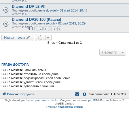
Ответы:
6
Diamond DA-52-VII
Последнее сообщение
dvs-del
«
31 май 2014, 20:48
Ответы:
6
Diamond DA20-100 (Katana)
Последнее сообщение
akoch
«
02 май 2013, 10:29
Ответы:
87
1
2
3
4
5
6
Новая тема
5 тем • Страница
1
из
1
Перейти
ПРАВА ДОСТУПА
Вы
не можете
начинать темы
Вы
не можете
отвечать на сообщения
Вы
не можете
редактировать свои сообщения
Вы
не можете
удалять свои сообщения
Вы
не можете
добавлять вложения
Список форумов
Часовой пояс:
UTC+03:00
Style developer by
support forum tricolor
,
Создано на основе
phpBB
® Forum Software ©
phpBB Limited
Русская поддержка phpBB