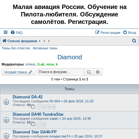
Малая авиация России. Обучение на
Пилота-любителя. Обсуждение
самолётов. Регистрация.
FAQ
Регистрация
Вход
Список форумов
Темы без ответов
Активные темы
о
Diamond
и
с
Модераторы:
smixer
,
lt.ak
,
vova_k
к
Поиск
Расширенный поис
Новая тема
5 тем • Страница
1
из
1
Темы
Diamond DA-42
Последнее сообщение
RI-004
«
05 фев 2018, 21:20
Ответы:
49
1
2
3
4
Diamond DA40 TundraStar
Последнее сообщение
saper
«
24 апр 2015, 14:36
Ответы:
15
1
2
Diamond Star DA40-FP
Последнее сообщение
владислав74
«
28 дек 2014, 10:37