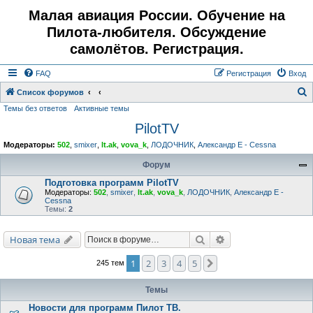
Малая авиация России. Обучение на
Пилота-любителя. Обсуждение
самолётов. Регистрация.
FAQ
Регистрация
Вход
Список форумов
Темы без ответов
Активные темы
о
PilotTV
и
с
Модераторы:
502
,
smixer
,
lt.ak
,
vova_k
,
ЛОДОЧНИК
,
Александр E - Cessna
к
Форум
Подготовка программ PilotTV
Модераторы:
502
,
smixer
,
lt.ak
,
vova_k
,
ЛОДОЧНИК
,
Александр E -
Cessna
Темы:
2
Поиск
Расширенный поис
Новая тема
1
2
3
4
5
След.
245 тем
Темы
Новости для программ Пилот ТВ.