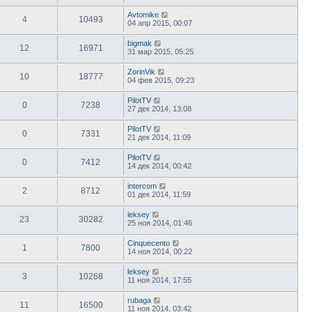
Avtomike
4
10493
04 апр 2015, 00:07
bigmak
12
16971
31 мар 2015, 05:25
ZorinVik
10
18777
04 фев 2015, 09:23
PilotTV
0
7238
27 дек 2014, 13:08
PilotTV
0
7331
21 дек 2014, 11:09
PilotTV
0
7412
14 дек 2014, 00:42
intercom
2
8712
01 дек 2014, 11:59
leksey
23
30282
25 ноя 2014, 01:46
Сinquecento
1
7800
14 ноя 2014, 00:22
leksey
3
10268
11 ноя 2014, 17:55
rubaga
11
16500
11 ноя 2014, 03:42