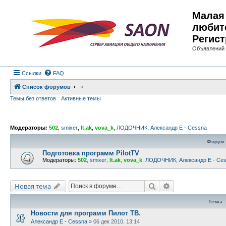
Малая 
любит
Регист
Объявлений 
Ссылки
FAQ
Список форумов
Темы без ответов
Активные темы
Модераторы:
502
,
smixer
,
lt.ak
,
vova_k
,
ЛОДОЧНИК
,
Александр E - Cessna
Форум
Подготовка программ PilotTV
Модераторы:
502
,
smixer
,
lt.ak
,
vova_k
,
ЛОДОЧНИК
,
Александр E - Ce
Поиск
Расширенный по
Новая тема
Темы
Новости для программ Пилот ТВ.
Александр E - Cessna
»
06 дек 2010, 13:14