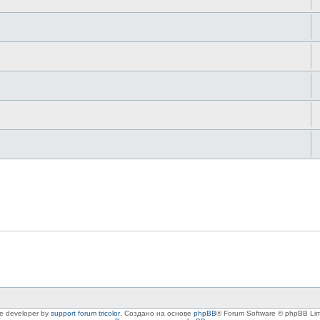
le developer by
support forum tricolor
,
Создано на основе
phpBB
® Forum Software © phpBB Lim