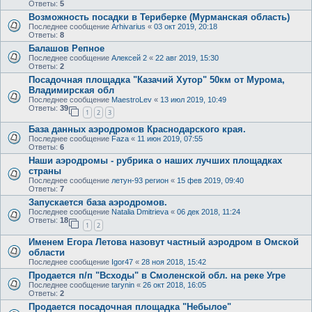
Ответы:
5
Возможность посадки в Териберке (Мурманская область)
Последнее сообщение
Arhivarius
«
03 окт 2019, 20:18
Ответы:
8
Балашов Репное
Последнее сообщение
Алексей 2
«
22 авг 2019, 15:30
Ответы:
2
Посадочная площадка "Казачий Хутор" 50км от Мурома,
Владимирская обл
Последнее сообщение
MaestroLev
«
13 июл 2019, 10:49
Ответы:
39
1
2
3
База данных аэродромов Краснодарского края.
Последнее сообщение
Faza
«
11 июн 2019, 07:55
Ответы:
6
Наши аэродромы - рубрика о наших лучших площадках
страны
Последнее сообщение
летун-93 регион
«
15 фев 2019, 09:40
Ответы:
7
Запускается база аэродромов.
Последнее сообщение
Natalia Dmitrieva
«
06 дек 2018, 11:24
Ответы:
18
1
2
Именем Егора Летова назовут частный аэродром в Омской
области
Последнее сообщение
Igor47
«
28 ноя 2018, 15:42
Продается п/п "Всходы" в Смоленской обл. на реке Угре
Последнее сообщение
tarynin
«
26 окт 2018, 16:05
Ответы:
2
Продается посадочная площадка "Небылое"