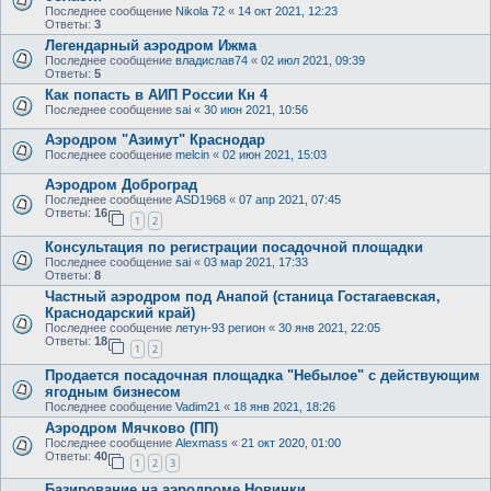
Последнее сообщение
Nikola 72
«
14 окт 2021, 12:23
Ответы:
3
Легендарный аэродром Ижма
Последнее сообщение
владислав74
«
02 июл 2021, 09:39
Ответы:
5
Как попасть в АИП России Кн 4
Последнее сообщение
sai
«
30 июн 2021, 10:56
Аэродром "Азимут" Краснодар
Последнее сообщение
melcin
«
02 июн 2021, 15:03
Аэродром Доброград
Последнее сообщение
ASD1968
«
07 апр 2021, 07:45
Ответы:
16
1
2
Консультация по регистрации посадочной площадки
Последнее сообщение
sai
«
03 мар 2021, 17:33
Ответы:
8
Частный аэродром под Анапой (станица Гостагаевская,
Краснодарский край)
Последнее сообщение
летун-93 регион
«
30 янв 2021, 22:05
Ответы:
18
1
2
Продается посадочная площадка "Небылое" с действующим
ягодным бизнесом
Последнее сообщение
Vadim21
«
18 янв 2021, 18:26
Аэродром Мячково (ПП)
Последнее сообщение
Alexmass
«
21 окт 2020, 01:00
Ответы:
40
1
2
3
Базирование на аэродроме Новинки