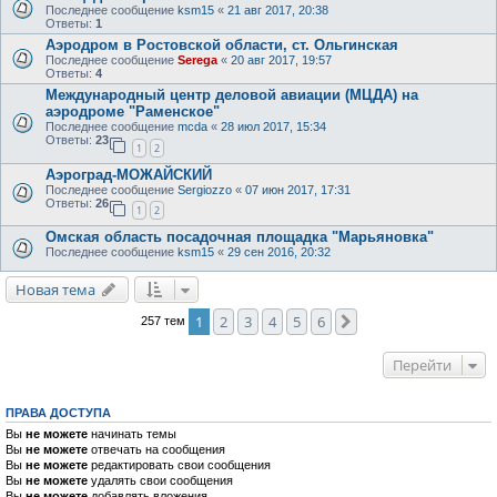
Последнее сообщение
ksm15
«
21 авг 2017, 20:38
Ответы:
1
Аэродром в Ростовской области, ст. Ольгинская
Последнее сообщение
Serega
«
20 авг 2017, 19:57
Ответы:
4
Международный центр деловой авиации (МЦДА) на
аэродроме "Раменское"
Последнее сообщение
mcda
«
28 июл 2017, 15:34
Ответы:
23
1
2
Аэроград-МОЖАЙСКИЙ
Последнее сообщение
Sergiozzo
«
07 июн 2017, 17:31
Ответы:
26
1
2
Омская область посадочная площадка "Марьяновка"
Последнее сообщение
ksm15
«
29 сен 2016, 20:32
Новая тема
1
2
3
4
5
6
След.
257 тем
Перейти
ПРАВА ДОСТУПА
Вы
не можете
начинать темы
Вы
не можете
отвечать на сообщения
Вы
не можете
редактировать свои сообщения
Вы
не можете
удалять свои сообщения
Вы
не можете
добавлять вложения