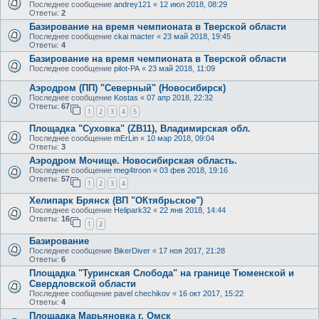
Последнее сообщение
andrey121
«
12 июл 2018, 08:29
Ответы:
2
Базирование на время чемпионата в Тверской области
Последнее сообщение
ckai macter
«
23 май 2018, 19:45
Ответы:
4
Базирование на время чемпионата в Тверской области
Последнее сообщение
pilot-PA
«
23 май 2018, 11:09
Аэродром (ПП) "Северный" (Новосибирск)
Последнее сообщение
Kostas
«
07 апр 2018, 22:32
Ответы:
67
1
2
3
4
5
Площадка "Суховка" (ZB11), Владимирская обл.
Последнее сообщение
mErLin
«
10 мар 2018, 09:04
Ответы:
3
Аэродром Мочище. Новосибирская область.
Последнее сообщение
meg4troon
«
03 фев 2018, 19:16
Ответы:
57
1
2
3
4
Хелипарк Брянск (ВП "ОКтябрьское")
Последнее сообщение
Helipark32
«
22 янв 2018, 14:44
Ответы:
16
1
2
Базирование
Последнее сообщение
BikerDiver
«
17 ноя 2017, 21:28
Ответы:
6
Площадка "Туринская Слобода" на границе Тюменской и
Свердловской области
Последнее сообщение
pavel chechikov
«
16 окт 2017, 15:22
Ответы:
4
Площадка Марьяновка г. Омск