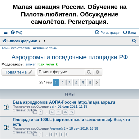
Малая авиация России. Обучение на
Пилота-любителя. Обсуждение
самолётов. Регистрация.
FAQ
Регистрация
Вход
Список форумов
Темы без ответов
Активные темы
о
Аэродромы и посадочные площадки РФ
и
с
Модераторы:
smixer
,
lt.ak
,
vova_k
к
Поиск
Расширенный поис
Новая тема
1
2
3
4
5
6
След.
257 тем
Темы
База аэродромов АОПА-Россия http://maps.aopa.ru
Последнее сообщение
sai
«
02 фев 2021, 11:19
Ответы:
391
1
24
25
26
27
…
Площадки со 100LL (вертолетные и самолетные). Все, что
есть.
Последнее сообщение
Алексей 2
«
19 сен 2019, 16:38
Ответы:
132
1
6
7
8
9
…