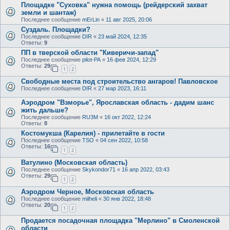
Площадке "Суховка" нужна помощь (рейдерский захват
земли и шантаж)
Последнее сообщение
mErLin
«
11 авг 2025, 20:06
Суздаль. Площадки?
Последнее сообщение
DIR
«
23 май 2024, 12:35
Ответы:
9
ПП в тверской области "Киверичи-запад"
Последнее сообщение
pilot-PA
«
16 фев 2024, 12:29
Ответы:
29
1
2
Свободные места под строительство ангаров! Павловское
Последнее сообщение
DIR
«
27 мар 2023, 16:11
Аэродром "Взморье", Ярославская область - дадим шанс
жить дальше?
Последнее сообщение
RU3M
«
16 окт 2022, 12:24
Ответы:
8
Костомукша (Карелия) - прилетайте в гости
Последнее сообщение
TSO
«
04 сен 2022, 10:58
Ответы:
16
1
2
Ватулино (Московская область)
Последнее сообщение
Skykondor71
«
16 апр 2022, 03:43
Ответы:
29
1
2
Аэродром Черное, Московская область
Последнее сообщение
milheli
«
30 янв 2022, 18:48
Ответы:
20
1
2
Продается посадочная площадка "Мерлино" в Смоленской
области