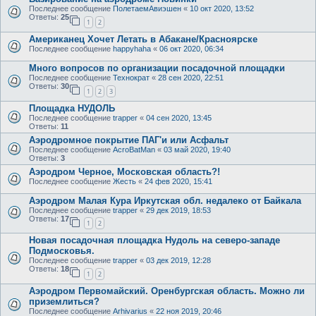
Последнее сообщение
ПолетаемАвиэшен
«
10 окт 2020, 13:52
Ответы:
25
1
2
Американец Хочет Летать в Абакане/Красноярске
Последнее сообщение
happyhaha
«
06 окт 2020, 06:34
Много вопросов по организации посадочной площадки
Последнее сообщение
Технократ
«
28 сен 2020, 22:51
Ответы:
30
1
2
3
Площадка НУДОЛЬ
Последнее сообщение
trapper
«
04 сен 2020, 13:45
Ответы:
11
Аэродромное покрытие ПАГ'и или Асфальт
Последнее сообщение
AcroBatMan
«
03 май 2020, 19:40
Ответы:
3
Аэродром Черное, Московская область?!
Последнее сообщение
Жесть
«
24 фев 2020, 15:41
Аэродром Малая Кура Иркутская обл. недалеко от Байкала
Последнее сообщение
trapper
«
29 дек 2019, 18:53
Ответы:
17
1
2
Новая посадочная площадка Нудоль на северо-западе
Подмосковья.
Последнее сообщение
trapper
«
03 дек 2019, 12:28
Ответы:
18
1
2
Аэродром Первомайский. Оренбургская область. Можно ли
приземлиться?
Последнее сообщение
Arhivarius
«
22 ноя 2019, 20:46