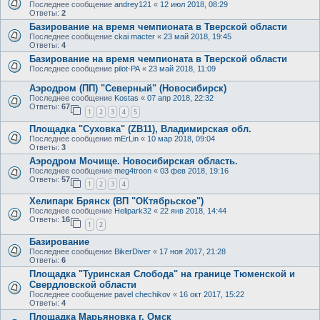
Последнее сообщение
andrey121
«
12 июл 2018, 08:29
Ответы:
2
Базирование на время чемпионата в Тверской области
Последнее сообщение
ckai macter
«
23 май 2018, 19:45
Ответы:
4
Базирование на время чемпионата в Тверской области
Последнее сообщение
pilot-PA
«
23 май 2018, 11:09
Аэродром (ПП) "Северный" (Новосибирск)
Последнее сообщение
Kostas
«
07 апр 2018, 22:32
Ответы:
67
1
2
3
4
5
Площадка "Суховка" (ZB11), Владимирская обл.
Последнее сообщение
mErLin
«
10 мар 2018, 09:04
Ответы:
3
Аэродром Мочище. Новосибирская область.
Последнее сообщение
meg4troon
«
03 фев 2018, 19:16
Ответы:
57
1
2
3
4
Хелипарк Брянск (ВП "ОКтябрьское")
Последнее сообщение
Helipark32
«
22 янв 2018, 14:44
Ответы:
16
1
2
Базирование
Последнее сообщение
BikerDiver
«
17 ноя 2017, 21:28
Ответы:
6
Площадка "Туринская Слобода" на границе Тюменской и
Свердловской области
Последнее сообщение
pavel chechikov
«
16 окт 2017, 15:22
Ответы:
4
Площадка Марьяновка г. Омск