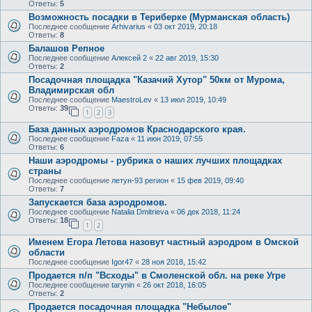
Ответы:
5
Возможность посадки в Териберке (Мурманская область)
Последнее сообщение
Arhivarius
«
03 окт 2019, 20:18
Ответы:
8
Балашов Репное
Последнее сообщение
Алексей 2
«
22 авг 2019, 15:30
Ответы:
2
Посадочная площадка "Казачий Хутор" 50км от Мурома,
Владимирская обл
Последнее сообщение
MaestroLev
«
13 июл 2019, 10:49
Ответы:
39
1
2
3
База данных аэродромов Краснодарского края.
Последнее сообщение
Faza
«
11 июн 2019, 07:55
Ответы:
6
Наши аэродромы - рубрика о наших лучших площадках
страны
Последнее сообщение
летун-93 регион
«
15 фев 2019, 09:40
Ответы:
7
Запускается база аэродромов.
Последнее сообщение
Natalia Dmitrieva
«
06 дек 2018, 11:24
Ответы:
18
1
2
Именем Егора Летова назовут частный аэродром в Омской
области
Последнее сообщение
Igor47
«
28 ноя 2018, 15:42
Продается п/п "Всходы" в Смоленской обл. на реке Угре
Последнее сообщение
tarynin
«
26 окт 2018, 16:05
Ответы:
2
Продается посадочная площадка "Небылое"