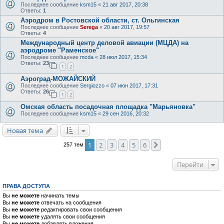
Последнее сообщение
ksm15
«
21 авг 2017, 20:38
Ответы:
1
Аэродром в Ростовской области, ст. Ольгинская
Последнее сообщение
Serega
«
20 авг 2017, 19:57
Ответы:
4
Международный центр деловой авиации (МЦДА) на
аэродроме "Раменское"
Последнее сообщение
mcda
«
28 июл 2017, 15:34
Ответы:
23
1
2
Аэроград-МОЖАЙСКИЙ
Последнее сообщение
Sergiozzo
«
07 июн 2017, 17:31
Ответы:
26
1
2
Омская область посадочная площадка "Марьяновка"
Последнее сообщение
ksm15
«
29 сен 2016, 20:32
Новая тема
1
2
3
4
5
6
След.
257 тем
Перейти
ПРАВА ДОСТУПА
Вы
не можете
начинать темы
Вы
не можете
отвечать на сообщения
Вы
не можете
редактировать свои сообщения
Вы
не можете
удалять свои сообщения
Вы
не можете
добавлять вложения