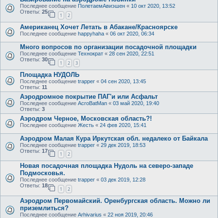
Последнее сообщение
ПолетаемАвиэшен
«
10 окт 2020, 13:52
Ответы:
25
1
2
Американец Хочет Летать в Абакане/Красноярске
Последнее сообщение
happyhaha
«
06 окт 2020, 06:34
Много вопросов по организации посадочной площадки
Последнее сообщение
Технократ
«
28 сен 2020, 22:51
Ответы:
30
1
2
3
Площадка НУДОЛЬ
Последнее сообщение
trapper
«
04 сен 2020, 13:45
Ответы:
11
Аэродромное покрытие ПАГ'и или Асфальт
Последнее сообщение
AcroBatMan
«
03 май 2020, 19:40
Ответы:
3
Аэродром Черное, Московская область?!
Последнее сообщение
Жесть
«
24 фев 2020, 15:41
Аэродром Малая Кура Иркутская обл. недалеко от Байкала
Последнее сообщение
trapper
«
29 дек 2019, 18:53
Ответы:
17
1
2
Новая посадочная площадка Нудоль на северо-западе
Подмосковья.
Последнее сообщение
trapper
«
03 дек 2019, 12:28
Ответы:
18
1
2
Аэродром Первомайский. Оренбургская область. Можно ли
приземлиться?
Последнее сообщение
Arhivarius
«
22 ноя 2019, 20:46