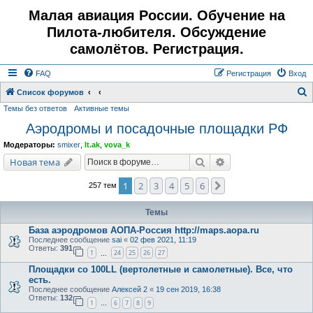
Малая авиация России. Обучение на
Пилота-любителя. Обсуждение
самолётов. Регистрация.
FAQ
Регистрация
Вход
Список форумов
Темы без ответов
Активные темы
о
Аэродромы и посадочные площадки РФ
и
с
Модераторы:
smixer
,
lt.ak
,
vova_k
к
Поиск
Расширенный поис
Новая тема
1
2
3
4
5
6
След.
257 тем
Темы
База аэродромов АОПА-Россия http://maps.aopa.ru
Последнее сообщение
sai
«
02 фев 2021, 11:19
Ответы:
391
1
24
25
26
27
…
Площадки со 100LL (вертолетные и самолетные). Все, что
есть.
Последнее сообщение
Алексей 2
«
19 сен 2019, 16:38
Ответы:
132
1
6
7
8
9
…