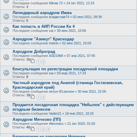
Последнее сообщение
Nikola 72
«
14 окт 2021, 12:23
Ответы:
3
Легендарный аэродром Ижма
Последнее сообщение
владислав74
«
02 июл 2021, 09:39
Ответы:
5
Как попасть в АИП России Кн 4
Последнее сообщение
sai
«
30 июн 2021, 10:56
Аэродром "Азимут" Краснодар
Последнее сообщение
melcin
«
02 июн 2021, 15:03
Аэродром Доброград
Последнее сообщение
ASD1968
«
07 апр 2021, 07:45
Ответы:
16
1
2
Консультация по регистрации посадочной площадки
Последнее сообщение
sai
«
03 мар 2021, 17:33
Ответы:
8
Частный аэродром под Анапой (станица Гостагаевская,
Краснодарский край)
Последнее сообщение
летун-93 регион
«
30 янв 2021, 22:05
Ответы:
18
1
2
Продается посадочная площадка "Небылое" с действующим
ягодным бизнесом
Последнее сообщение
Vadim21
«
18 янв 2021, 18:26
Аэродром Мячково (ПП)
Последнее сообщение
Alexmass
«
21 окт 2020, 01:00
Ответы:
40
1
2
3
Базирование на аэродроме Новинки