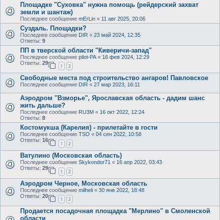
Площадке "Суховка" нужна помощь (рейдерский захват
земли и шантаж)
Последнее сообщение
mErLin
«
11 авг 2025, 20:06
Суздаль. Площадки?
Последнее сообщение
DIR
«
23 май 2024, 12:35
Ответы:
9
ПП в тверской области "Киверичи-запад"
Последнее сообщение
pilot-PA
«
16 фев 2024, 12:29
Ответы:
29
1
2
Свободные места под строительство ангаров! Павловское
Последнее сообщение
DIR
«
27 мар 2023, 16:11
Аэродром "Взморье", Ярославская область - дадим шанс
жить дальше?
Последнее сообщение
RU3M
«
16 окт 2022, 12:24
Ответы:
8
Костомукша (Карелия) - прилетайте в гости
Последнее сообщение
TSO
«
04 сен 2022, 10:58
Ответы:
16
1
2
Ватулино (Московская область)
Последнее сообщение
Skykondor71
«
16 апр 2022, 03:43
Ответы:
29
1
2
Аэродром Черное, Московская область
Последнее сообщение
milheli
«
30 янв 2022, 18:48
Ответы:
20
1
2
Продается посадочная площадка "Мерлино" в Смоленской
области