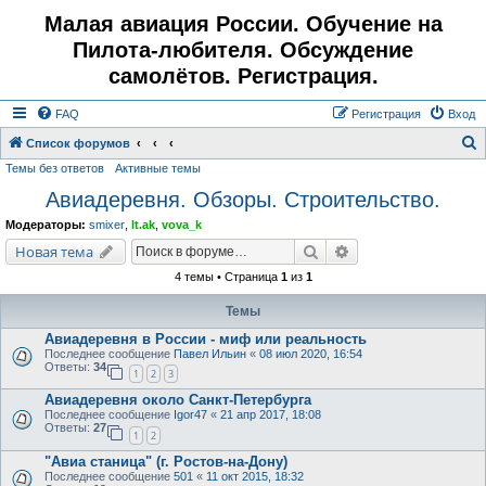
Малая авиация России. Обучение на
Пилота-любителя. Обсуждение
самолётов. Регистрация.
FAQ
Регистрация
Вход
Список форумов
Темы без ответов
Активные темы
о
Авиадеревня. Обзоры. Строительство.
и
с
Модераторы:
smixer
,
lt.ak
,
vova_k
к
Поиск
Расширенный поис
Новая тема
4 темы • Страница
1
из
1
Темы
Авиадеревня в России - миф или реальность
Последнее сообщение
Павел Ильин
«
08 июл 2020, 16:54
Ответы:
34
1
2
3
Авиадеревня около Санкт-Петербурга
Последнее сообщение
Igor47
«
21 апр 2017, 18:08
Ответы:
27
1
2
"Авиа станица" (г. Ростов-на-Дону)
Последнее сообщение
501
«
11 окт 2015, 18:32