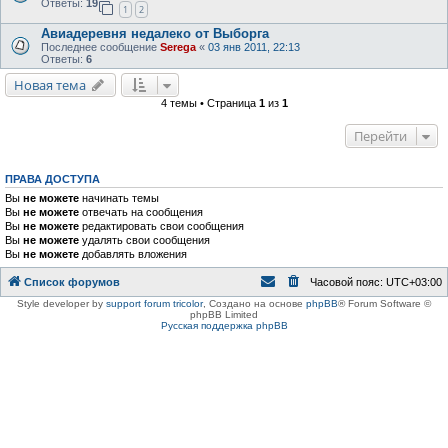
Ответы:
19
1
2
Авиадеревня недалеко от Выборга
Последнее сообщение
Serega
«
03 янв 2011, 22:13
Ответы:
6
Новая тема
4 темы • Страница
1
из
1
Перейти
ПРАВА ДОСТУПА
Вы
не можете
начинать темы
Вы
не можете
отвечать на сообщения
Вы
не можете
редактировать свои сообщения
Вы
не можете
удалять свои сообщения
Вы
не можете
добавлять вложения
Список форумов
Часовой пояс:
UTC+03:00
Style developer by
support forum tricolor
,
Создано на основе
phpBB
® Forum Software ©
phpBB Limited
Русская поддержка phpBB