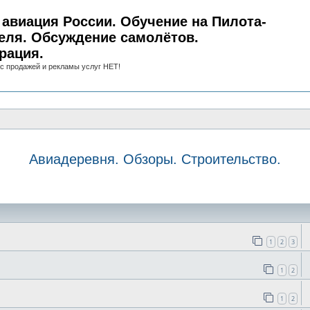
авиация России. Обучение на Пилота-
еля. Обсуждение самолётов.
рация.
с продажей и рекламы услуг НЕТ!
Авиадеревня. Обзоры. Строительство.
иск
1
2
3
1
2
1
2