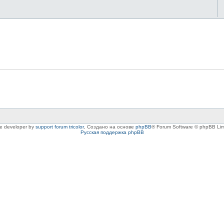
le developer by
support forum tricolor
,
Создано на основе
phpBB
® Forum Software © phpBB Lim
Русская поддержка phpBB