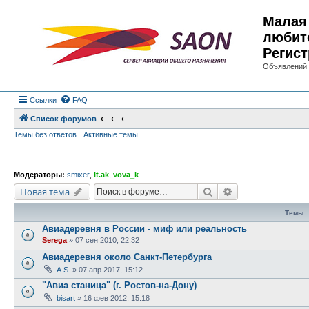
Малая 
любит
Регист
Объявлений 
Ссылки
FAQ
Список форумов
Темы без ответов
Активные темы
Модераторы:
smixer
,
lt.ak
,
vova_k
Поиск
Расширенный по
Новая тема
Темы
Авиадеревня в России - миф или реальность
Serega
»
07 сен 2010, 22:32
Авиадеревня около Санкт-Петербурга
A.S.
»
07 апр 2017, 15:12
"Авиа станица" (г. Ростов-на-Дону)
bisart
»
16 фев 2012, 15:18