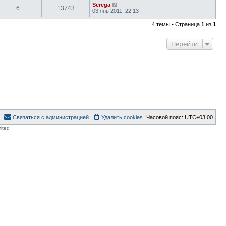
Serega
6
13743
03 янв 2011, 22:13
4 темы • Страница
1
из
1
Перейти
Связаться с администрацией
Удалить cookies
Часовой пояс:
UTC+03:00
ited