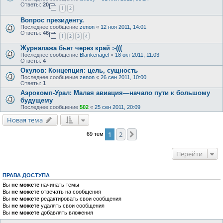
Ответы:
20
1
2
Вопрос президенту.
Последнее сообщение
zenon
«
12 ноя 2011, 14:01
Ответы:
46
1
2
3
4
Журналажа бьет через край :-(((
Последнее сообщение
Blankenagel
«
18 окт 2011, 11:03
Ответы:
4
Окулов: Концепция: цель, сущность
Последнее сообщение
zenon
«
26 сен 2011, 10:00
Ответы:
1
Аэрокомп-Урал: Малая авиация—начало пути к большому
будущему
Последнее сообщение
502
«
25 сен 2011, 20:09
Новая тема
1
2
След.
69 тем
Перейти
ПРАВА ДОСТУПА
Вы
не можете
начинать темы
Вы
не можете
отвечать на сообщения
Вы
не можете
редактировать свои сообщения
Вы
не можете
удалять свои сообщения
Вы
не можете
добавлять вложения