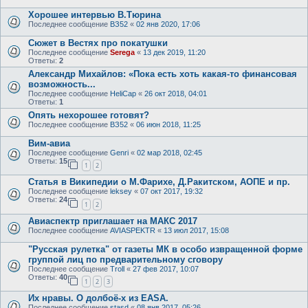
Хорошее интервью В.Тюрина
Последнее сообщение
ВЗ52
«
02 янв 2020, 17:06
Сюжет в Вестях про покатушки
Последнее сообщение
Serega
«
13 дек 2019, 11:20
Ответы:
2
Александр Михайлов: «Пока есть хоть какая-то финансовая
возможность...
Последнее сообщение
HeliCap
«
26 окт 2018, 04:01
Ответы:
1
Опять нехорошее готовят?
Последнее сообщение
ВЗ52
«
06 июн 2018, 11:25
Вим-авиа
Последнее сообщение
Genri
«
02 мар 2018, 02:45
Ответы:
15
1
2
Статья в Википедии о М.Фарихе, Д.Ракитском, АОПЕ и пр.
Последнее сообщение
leksey
«
07 окт 2017, 19:32
Ответы:
24
1
2
Авиаспектр приглашает на МАКС 2017
Последнее сообщение
AVIASPEKTR
«
13 июл 2017, 15:08
"Русская рулетка" от газеты МК в особо извращенной форме
группой лиц по предварительному сговору
Последнее сообщение
Troll
«
27 фев 2017, 10:07
Ответы:
40
1
2
3
Их нравы. О долбоё-х из EASA.
Последнее сообщение
stasd
«
08 янв 2017, 05:26