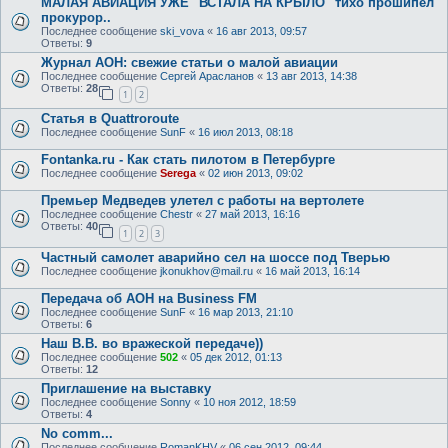
МАЛАЯ АВИАЦИЯ УЖЕ "ВСТАЛА НА КРЫЛО" тихо прошипел
прокурор..
Последнее сообщение
ski_vova
«
16 авг 2013, 09:57
Ответы:
9
Журнал АОН: свежие статьи о малой авиации
Последнее сообщение
Сергей Арасланов
«
13 авг 2013, 14:38
Ответы:
28
1
2
Статья в Quattroroute
Последнее сообщение
SunF
«
16 июл 2013, 08:18
Fontanka.ru - Как стать пилотом в Петербурге
Последнее сообщение
Serega
«
02 июн 2013, 09:02
Премьер Медведев улетел с работы на вертолете
Последнее сообщение
Chestr
«
27 май 2013, 16:16
Ответы:
40
1
2
3
Частный самолет аварийно сел на шоссе под Тверью
Последнее сообщение
jkonukhov@mail.ru
«
16 май 2013, 16:14
Передача об АОН на Business FM
Последнее сообщение
SunF
«
16 мар 2013, 21:10
Ответы:
6
Наш В.В. во вражеской передаче))
Последнее сообщение
502
«
05 дек 2012, 01:13
Ответы:
12
Приглашение на выставку
Последнее сообщение
Sonny
«
10 ноя 2012, 18:59
Ответы:
4
No comm...
Последнее сообщение
RomanKHV
«
06 сен 2012, 09:44