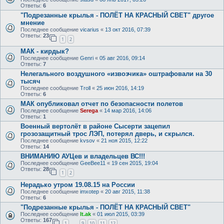
Ответы:
6
"Подрезанные крылья - ПОЛЁТ НА КРАСНЫЙ СВЕТ" другое
мнение
Последнее сообщение
vicarius
«
13 окт 2016, 07:39
Ответы:
23
1
2
МАК - кирдык?
Последнее сообщение
Genri
«
05 авг 2016, 09:14
Ответы:
7
Нелегального воздушного «извозчика» оштрафовали на 30
тысяч
Последнее сообщение
Troll
«
25 июн 2016, 14:19
Ответы:
6
МАК опубликовал отчет по безопасности полетов
Последнее сообщение
Serega
«
14 мар 2016, 14:06
Ответы:
1
Военный вертолёт в районе Сысерти зацепил
грозозащитный трос ЛЭП, потерял дверь, и скрылся.
Последнее сообщение
kvsov
«
21 ноя 2015, 12:22
Ответы:
14
ВНИМАНИЮ АУЦев и владельцев ВС!!!
Последнее сообщение
GeeBee11
«
19 сен 2015, 19:04
Ответы:
28
1
2
Нерадько утром 19.08.15 на России
Последнее сообщение
imxotep
«
20 авг 2015, 11:38
Ответы:
6
"Подрезанные крылья - ПОЛЁТ НА КРАСНЫЙ СВЕТ"
Последнее сообщение
lt.ak
«
01 июл 2015, 03:39
Ответы:
167
1
9
10
11
12
…