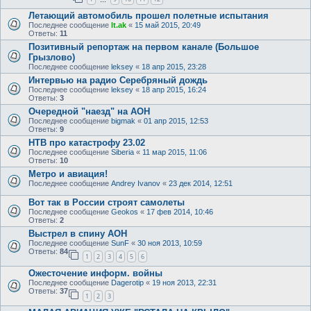
Летающий автомобиль прошел полетные испытания
Последнее сообщение
lt.ak
«
15 май 2015, 20:49
Ответы:
11
Позитивный репортаж на первом канале (Большое
Грызлово)
Последнее сообщение
leksey
«
18 апр 2015, 23:28
Интервью на радио Серебряный дождь
Последнее сообщение
leksey
«
18 апр 2015, 16:24
Ответы:
3
Очередной "наезд" на АОН
Последнее сообщение
bigmak
«
01 апр 2015, 12:53
Ответы:
9
НТВ про катастрофу 23.02
Последнее сообщение
Siberia
«
11 мар 2015, 11:06
Ответы:
10
Метро и авиация!
Последнее сообщение
Andrey Ivanov
«
23 дек 2014, 12:51
Вот так в России строят самолеты
Последнее сообщение
Geokos
«
17 фев 2014, 10:46
Ответы:
2
Выстрел в спину АОН
Последнее сообщение
SunF
«
30 ноя 2013, 10:59
Ответы:
84
1
2
3
4
5
6
Ожесточение информ. войны
Последнее сообщение
Dagerotip
«
19 ноя 2013, 22:31
Ответы:
37
1
2
3