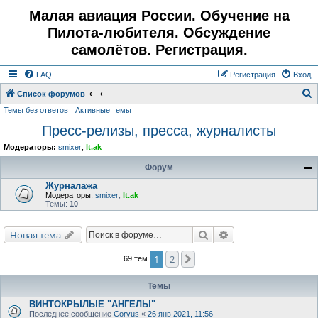
Малая авиация России. Обучение на
Пилота-любителя. Обсуждение
самолётов. Регистрация.
FAQ
Регистрация
Вход
Список форумов
Темы без ответов
Активные темы
о
Пресс-релизы, пресса, журналисты
и
с
Модераторы:
smixer
,
lt.ak
к
Форум
Журналажа
Модераторы:
smixer
,
lt.ak
Темы:
10
Поиск
Расширенный поис
Новая тема
1
2
След.
69 тем
Темы
ВИНТОКРЫЛЫЕ "АНГЕЛЫ"
Последнее сообщение
Corvus
«
26 янв 2021, 11:56