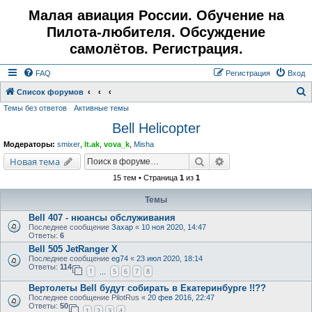
Малая авиация России. Обучение на
Пилота-любителя. Обсуждение
самолётов. Регистрация.
FAQ
Регистрация
Вход
Список форумов
Темы без ответов
Активные темы
о
Bell Helicopter
и
с
Модераторы:
smixer
,
lt.ak
,
vova_k
,
Misha
к
Поиск
Расширенный поис
Новая тема
15 тем • Страница
1
из
1
Темы
Bell 407 - нюансы обслуживания
Последнее сообщение
Захар
«
10 ноя 2020, 14:47
Ответы:
6
Bell 505 JetRanger X
Последнее сообщение
eg74
«
23 июл 2020, 18:14
Ответы:
114
1
5
6
7
8
…
Вертолеты Bell будут собирать в Екатеринбурге !!??
Последнее сообщение
PilotRus
«
20 фев 2016, 22:47
Ответы:
50
1
2
3
4