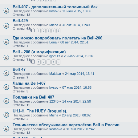
Bell-407 - дополнительный топливный бак
Последнее сообщение
kvsov
«
11 июн 2015, 10:06
Ответы:
13
Bell-429
Последнее сообщение
Misha
«
31 окт 2014, 11:40
Ответы:
68
1
2
3
4
5
Где можно попробовать полетать на Bell-206
Последнее сообщение
Lena
«
08 авг 2014, 22:51
Ответы:
7
Bell - 206 (и модификации)
Последнее сообщение
igor113
«
26 мар 2014, 19:26
Ответы:
71
1
2
3
4
5
Bell 47
Последнее сообщение
Malabar
«
24 мар 2014, 13:41
Ответы:
7
Лапы на Bell-407
Последнее сообщение
kvsov
«
07 мар 2014, 16:53
Ответы:
5
Поплавки на Bell 407
Последнее сообщение
12345
«
14 янв 2014, 22:50
Ответы:
11
UH1-H. The HUEY (Iroquois).
Последнее сообщение
Misha
«
20 апр 2013, 08:02
Ответы:
2
Техническое обслуживание вертолётов Bell в России
Последнее сообщение
челавиа
«
31 янв 2012, 07:42
Ответы:
13