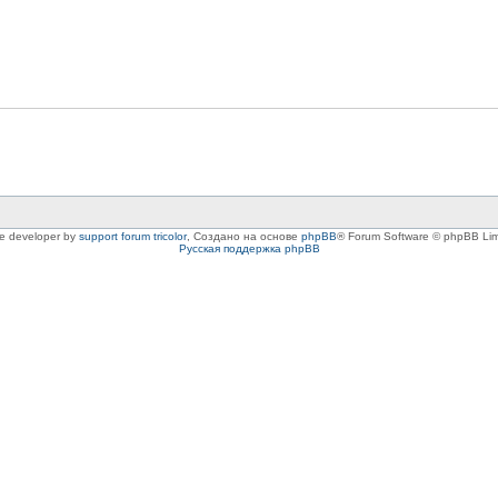
le developer by
support forum tricolor
,
Создано на основе
phpBB
® Forum Software © phpBB Lim
Русская поддержка phpBB