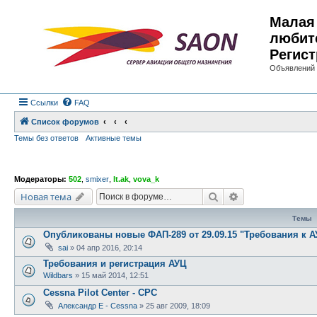
Малая 
любит
Регист
Объявлений 
Ссылки
FAQ
Список форумов
Темы без ответов
Активные темы
Модераторы:
502
,
smixer
,
lt.ak
,
vova_k
Поиск
Расширенный по
Новая тема
Темы
Опубликованы новые ФАП-289 от 29.09.15 "Требования к А
sai
»
04 апр 2016, 20:14
Требования и регистрация АУЦ
Wildbars
»
15 май 2014, 12:51
Cessna Pilot Center - CPC
Александр E - Cessna
»
25 авг 2009, 18:09