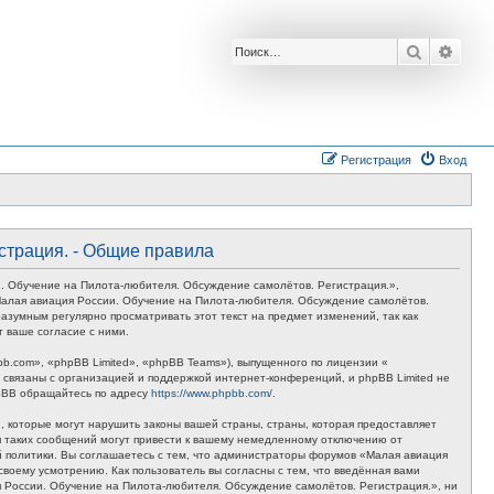
Поиск
Расш
Регистрация
Вход
страция. - Общие правила
. Обучение на Пилота-любителя. Обсуждение самолётов. Регистрация.»,
 «Малая авиация России. Обучение на Пилота-любителя. Обсуждение самолётов.
азумным регулярно просматривать этот текст на предмет изменений, так как
 ваше согласие с ними.
.com», «phpBB Limited», «phpBB Teams»), выпущенного по лицензии «
связаны с организацией и поддержкой интернет-конференций, и phpBB Limited не
hpBB обращайтесь по адресу
https://www.phpbb.com/
.
 которые могут нарушить законы вашей страны, страны, которая предоставляет
я таких сообщений могут привести к вашему немедленному отключению от
ой политики. Вы соглашаетесь с тем, что администраторы форумов «Малая авиация
воему усмотрению. Как пользователь вы согласны с тем, что введённая вами
 России. Обучение на Пилота-любителя. Обсуждение самолётов. Регистрация.», ни