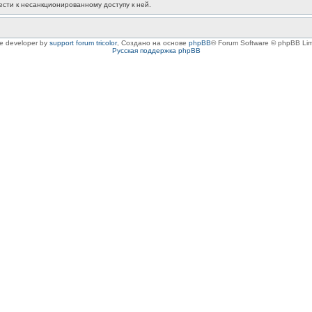
ести к несанкционированному доступу к ней.
le developer by
support forum tricolor
,
Создано на основе
phpBB
® Forum Software © phpBB Lim
Русская поддержка phpBB