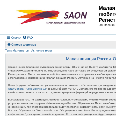
Малая 
любит
Регист
Объявлений 
Ссылки
FAQ
Список форумов
Темы без ответов
Активные темы
Малая авиация России. О
Заходя на конференцию «Малая авиация России. Обучение на Пилота-любителя. Об
«https://www.saon.ru/forum»), вы подтверждаете своё согласие со следующими усл
Регистрация.». Мы оставляем за собой право изменять эти правила в любое время и
использование конференции «Малая авиация России. Обучение на Пилота-любителя
Наши форумы работают под управлением программного обеспечения для создания к
GNU General Public License v2
» (в дальнейшем «GPL»). Скачать его можно по адрес
несёт ответственности за то, что администрация конференций определяет в качес
Вы соглашаетесь не размещать оскорбительных, угрожающих, клеветнических сообщ
услуги хостинга для форумов «Малая авиация России. Обучение на Пилота-любите
конференции, при этом ваш провайдер будет поставлен в известность, если мы соч
России. Обучение на Пилота-любителя. Обсуждение самолётов. Регистрация.» имеют
информация будет храниться в базе данных. Хотя эта информация не будет откры