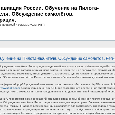
авиация России. Обучение на Пилота-
еля. Обсуждение самолётов.
рация.
с продажей и рекламы услуг НЕТ!
бучение на Пилота-любителя. Обсуждение самолётов. Реги
суждение самолётов. Регистрация.» (в дальнейшем «мы», «наш», «Малая авиация России
овиями. Если вы не согласны с ними, пожалуйста, не заходите и не пользуйтесь форумами
 сделаем всё возможное, чтобы уведомить вас об этом, однако с вашей стороны было бы р
. Обсуждение самолётов. Регистрация.» после обновления/исправления условий означает
онференций phpBB (в дальнейшем «они», «программное обеспечение phpBB», «www.phpbb
у
www.phpbb.com
. Ограничения лицензии GPL для программного обеспечения phpBB строго 
тве допустимого содержания и/или поведения в них. За дополнительной информацией о p
ений, порнографических сообщений, призывов к национальной розни и прочих сообщений,
ля. Обсуждение самолётов. Регистрация.» или международное право. Попытки размещени
тём это нужным. IP-адреса всех сообщений сохраняются для возможности проведения так
 право удалить, отредактировать, перенести или закрыть любую тему в любое время по с
та третьим лицам без вашего разрешения, ни администрация конференции «Малая авиация