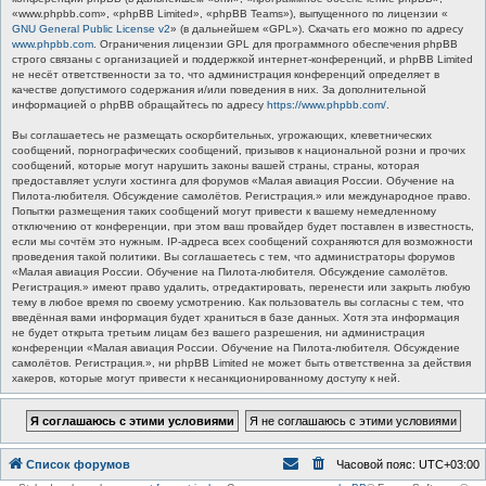
«www.phpbb.com», «phpBB Limited», «phpBB Teams»), выпущенного по лицензии «
GNU General Public License v2
» (в дальнейшем «GPL»). Скачать его можно по адресу
www.phpbb.com
. Ограничения лицензии GPL для программного обеспечения phpBB
строго связаны с организацией и поддержкой интернет-конференций, и phpBB Limited
не несёт ответственности за то, что администрация конференций определяет в
качестве допустимого содержания и/или поведения в них. За дополнительной
информацией о phpBB обращайтесь по адресу
https://www.phpbb.com/
.
Вы соглашаетесь не размещать оскорбительных, угрожающих, клеветнических
сообщений, порнографических сообщений, призывов к национальной розни и прочих
сообщений, которые могут нарушить законы вашей страны, страны, которая
предоставляет услуги хостинга для форумов «Малая авиация России. Обучение на
Пилота-любителя. Обсуждение самолётов. Регистрация.» или международное право.
Попытки размещения таких сообщений могут привести к вашему немедленному
отключению от конференции, при этом ваш провайдер будет поставлен в известность,
если мы сочтём это нужным. IP-адреса всех сообщений сохраняются для возможности
проведения такой политики. Вы соглашаетесь с тем, что администраторы форумов
«Малая авиация России. Обучение на Пилота-любителя. Обсуждение самолётов.
Регистрация.» имеют право удалить, отредактировать, перенести или закрыть любую
тему в любое время по своему усмотрению. Как пользователь вы согласны с тем, что
введённая вами информация будет храниться в базе данных. Хотя эта информация
не будет открыта третьим лицам без вашего разрешения, ни администрация
конференции «Малая авиация России. Обучение на Пилота-любителя. Обсуждение
самолётов. Регистрация.», ни phpBB Limited не может быть ответственна за действия
хакеров, которые могут привести к несанкционированному доступу к ней.
Список форумов
Часовой пояс:
UTC+03:00