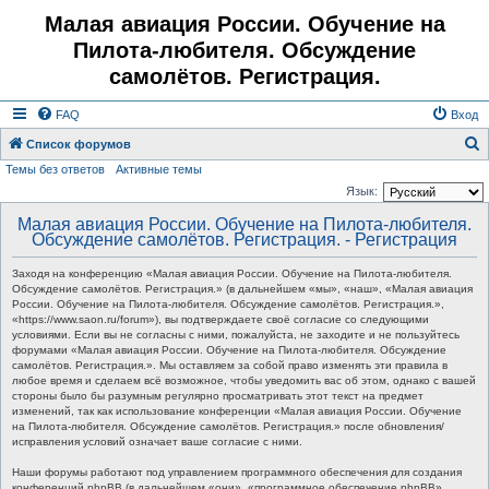
Малая авиация России. Обучение на
Пилота-любителя. Обсуждение
самолётов. Регистрация.
FAQ
Вход
Список форумов
Темы без ответов
Активные темы
о
Язык:
и
Малая авиация России. Обучение на Пилота-любителя.
с
Обсуждение самолётов. Регистрация. - Регистрация
к
Заходя на конференцию «Малая авиация России. Обучение на Пилота-любителя.
Обсуждение самолётов. Регистрация.» (в дальнейшем «мы», «наш», «Малая авиация
России. Обучение на Пилота-любителя. Обсуждение самолётов. Регистрация.»,
«https://www.saon.ru/forum»), вы подтверждаете своё согласие со следующими
условиями. Если вы не согласны с ними, пожалуйста, не заходите и не пользуйтесь
форумами «Малая авиация России. Обучение на Пилота-любителя. Обсуждение
самолётов. Регистрация.». Мы оставляем за собой право изменять эти правила в
любое время и сделаем всё возможное, чтобы уведомить вас об этом, однако с вашей
стороны было бы разумным регулярно просматривать этот текст на предмет
изменений, так как использование конференции «Малая авиация России. Обучение
на Пилота-любителя. Обсуждение самолётов. Регистрация.» после обновления/
исправления условий означает ваше согласие с ними.
Наши форумы работают под управлением программного обеспечения для создания
конференций phpBB (в дальнейшем «они», «программное обеспечение phpBB»,