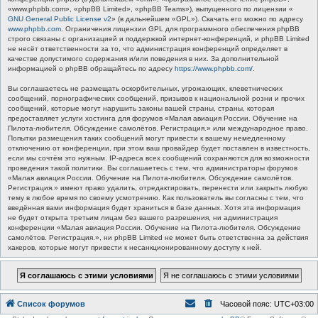
«www.phpbb.com», «phpBB Limited», «phpBB Teams»), выпущенного по лицензии «
GNU General Public License v2
» (в дальнейшем «GPL»). Скачать его можно по адресу
www.phpbb.com
. Ограничения лицензии GPL для программного обеспечения phpBB
строго связаны с организацией и поддержкой интернет-конференций, и phpBB Limited
не несёт ответственности за то, что администрация конференций определяет в
качестве допустимого содержания и/или поведения в них. За дополнительной
информацией о phpBB обращайтесь по адресу
https://www.phpbb.com/
.
Вы соглашаетесь не размещать оскорбительных, угрожающих, клеветнических
сообщений, порнографических сообщений, призывов к национальной розни и прочих
сообщений, которые могут нарушить законы вашей страны, страны, которая
предоставляет услуги хостинга для форумов «Малая авиация России. Обучение на
Пилота-любителя. Обсуждение самолётов. Регистрация.» или международное право.
Попытки размещения таких сообщений могут привести к вашему немедленному
отключению от конференции, при этом ваш провайдер будет поставлен в известность,
если мы сочтём это нужным. IP-адреса всех сообщений сохраняются для возможности
проведения такой политики. Вы соглашаетесь с тем, что администраторы форумов
«Малая авиация России. Обучение на Пилота-любителя. Обсуждение самолётов.
Регистрация.» имеют право удалить, отредактировать, перенести или закрыть любую
тему в любое время по своему усмотрению. Как пользователь вы согласны с тем, что
введённая вами информация будет храниться в базе данных. Хотя эта информация
не будет открыта третьим лицам без вашего разрешения, ни администрация
конференции «Малая авиация России. Обучение на Пилота-любителя. Обсуждение
самолётов. Регистрация.», ни phpBB Limited не может быть ответственна за действия
хакеров, которые могут привести к несанкционированному доступу к ней.
Список форумов
Часовой пояс:
UTC+03:00