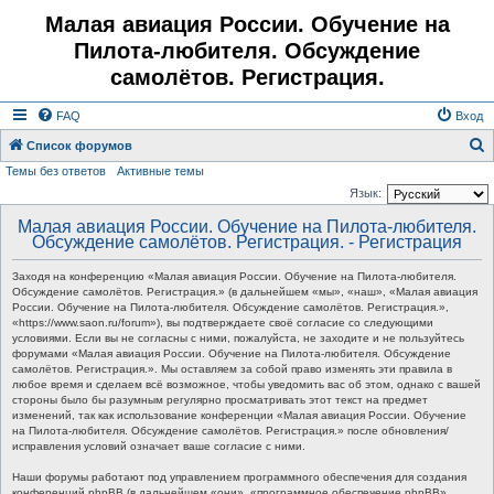
Малая авиация России. Обучение на
Пилота-любителя. Обсуждение
самолётов. Регистрация.
FAQ
Вход
Список форумов
Темы без ответов
Активные темы
о
Язык:
и
Малая авиация России. Обучение на Пилота-любителя.
с
Обсуждение самолётов. Регистрация. - Регистрация
к
Заходя на конференцию «Малая авиация России. Обучение на Пилота-любителя.
Обсуждение самолётов. Регистрация.» (в дальнейшем «мы», «наш», «Малая авиация
России. Обучение на Пилота-любителя. Обсуждение самолётов. Регистрация.»,
«https://www.saon.ru/forum»), вы подтверждаете своё согласие со следующими
условиями. Если вы не согласны с ними, пожалуйста, не заходите и не пользуйтесь
форумами «Малая авиация России. Обучение на Пилота-любителя. Обсуждение
самолётов. Регистрация.». Мы оставляем за собой право изменять эти правила в
любое время и сделаем всё возможное, чтобы уведомить вас об этом, однако с вашей
стороны было бы разумным регулярно просматривать этот текст на предмет
изменений, так как использование конференции «Малая авиация России. Обучение
на Пилота-любителя. Обсуждение самолётов. Регистрация.» после обновления/
исправления условий означает ваше согласие с ними.
Наши форумы работают под управлением программного обеспечения для создания
конференций phpBB (в дальнейшем «они», «программное обеспечение phpBB»,