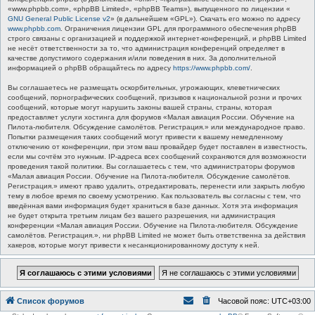
«www.phpbb.com», «phpBB Limited», «phpBB Teams»), выпущенного по лицензии «
GNU General Public License v2
» (в дальнейшем «GPL»). Скачать его можно по адресу
www.phpbb.com
. Ограничения лицензии GPL для программного обеспечения phpBB
строго связаны с организацией и поддержкой интернет-конференций, и phpBB Limited
не несёт ответственности за то, что администрация конференций определяет в
качестве допустимого содержания и/или поведения в них. За дополнительной
информацией о phpBB обращайтесь по адресу
https://www.phpbb.com/
.
Вы соглашаетесь не размещать оскорбительных, угрожающих, клеветнических
сообщений, порнографических сообщений, призывов к национальной розни и прочих
сообщений, которые могут нарушить законы вашей страны, страны, которая
предоставляет услуги хостинга для форумов «Малая авиация России. Обучение на
Пилота-любителя. Обсуждение самолётов. Регистрация.» или международное право.
Попытки размещения таких сообщений могут привести к вашему немедленному
отключению от конференции, при этом ваш провайдер будет поставлен в известность,
если мы сочтём это нужным. IP-адреса всех сообщений сохраняются для возможности
проведения такой политики. Вы соглашаетесь с тем, что администраторы форумов
«Малая авиация России. Обучение на Пилота-любителя. Обсуждение самолётов.
Регистрация.» имеют право удалить, отредактировать, перенести или закрыть любую
тему в любое время по своему усмотрению. Как пользователь вы согласны с тем, что
введённая вами информация будет храниться в базе данных. Хотя эта информация
не будет открыта третьим лицам без вашего разрешения, ни администрация
конференции «Малая авиация России. Обучение на Пилота-любителя. Обсуждение
самолётов. Регистрация.», ни phpBB Limited не может быть ответственна за действия
хакеров, которые могут привести к несанкционированному доступу к ней.
Список форумов
Часовой пояс:
UTC+03:00