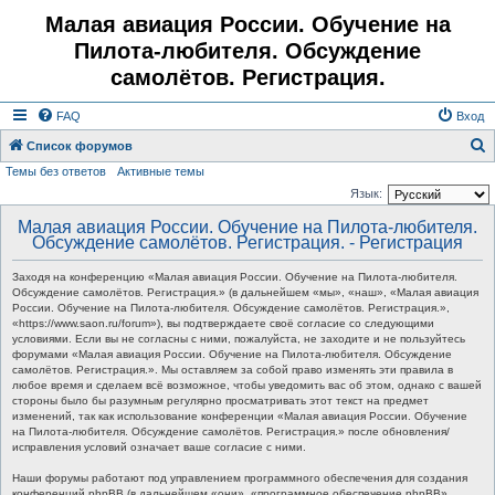
Малая авиация России. Обучение на
Пилота-любителя. Обсуждение
самолётов. Регистрация.
FAQ
Вход
Список форумов
Темы без ответов
Активные темы
о
Язык:
и
Малая авиация России. Обучение на Пилота-любителя.
с
Обсуждение самолётов. Регистрация. - Регистрация
к
Заходя на конференцию «Малая авиация России. Обучение на Пилота-любителя.
Обсуждение самолётов. Регистрация.» (в дальнейшем «мы», «наш», «Малая авиация
России. Обучение на Пилота-любителя. Обсуждение самолётов. Регистрация.»,
«https://www.saon.ru/forum»), вы подтверждаете своё согласие со следующими
условиями. Если вы не согласны с ними, пожалуйста, не заходите и не пользуйтесь
форумами «Малая авиация России. Обучение на Пилота-любителя. Обсуждение
самолётов. Регистрация.». Мы оставляем за собой право изменять эти правила в
любое время и сделаем всё возможное, чтобы уведомить вас об этом, однако с вашей
стороны было бы разумным регулярно просматривать этот текст на предмет
изменений, так как использование конференции «Малая авиация России. Обучение
на Пилота-любителя. Обсуждение самолётов. Регистрация.» после обновления/
исправления условий означает ваше согласие с ними.
Наши форумы работают под управлением программного обеспечения для создания
конференций phpBB (в дальнейшем «они», «программное обеспечение phpBB»,