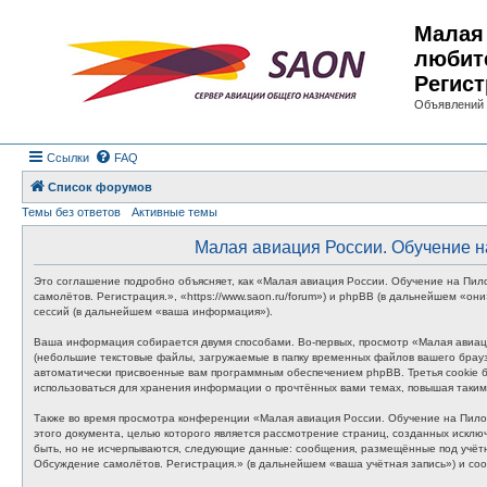
Малая 
любит
Регист
Объявлений 
Ссылки
FAQ
Список форумов
Темы без ответов
Активные темы
Малая авиация России. Обучение н
Это соглашение подробно объясняет, как «Малая авиация России. Обучение на Пи
самолётов. Регистрация.», «https://www.saon.ru/forum») и phpBB (в дальнейшем «
сессий (в дальнейшем «ваша информация»).
Ваша информация собирается двумя способами. Во-первых, просмотр «Малая авиац
(небольшие текстовые файлы, загружаемые в папку временных файлов вашего браузе
автоматически присвоенные вам программным обеспечением phpBB. Третья cookie 
использоваться для хранения информации о прочтённых вами темах, повышая таки
Также во время просмотра конференции «Малая авиация России. Обучение на Пило
этого документа, целью которого является рассмотрение страниц, созданных иск
быть, но не исчерпываются, следующие данные: сообщения, размещённые под учёт
Обсуждение самолётов. Регистрация.» (в дальнейшем «ваша учётная запись») и со