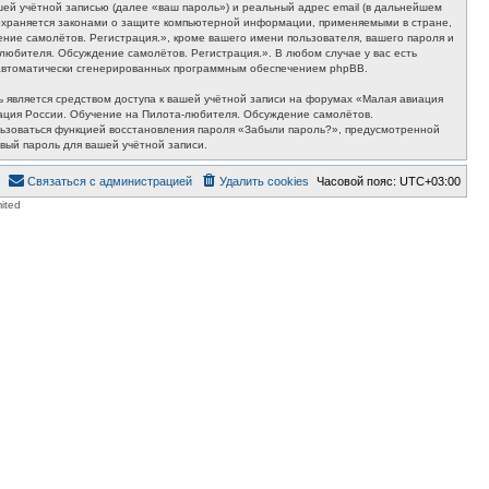
ей учётной записью (далее «ваш пароль») и реальный адрес email (в дальнейшем
 охраняется законами о защите компьютерной информации, применяемыми в стране,
ие самолётов. Регистрация.», кроме вашего имени пользователя, вашего пароля и
любителя. Обсуждение самолётов. Регистрация.». В любом случае у вас есть
й, автоматически сгенерированных программным обеспечением phpBB.
 является средством доступа к вашей учётной записи на форумах «Малая авиация
виация России. Обучение на Пилота-любителя. Обсуждение самолётов.
пользоваться функцией восстановления пароля «Забыли пароль?», предусмотренной
вый пароль для вашей учётной записи.
Связаться с администрацией
Удалить cookies
Часовой пояс:
UTC+03:00
ited