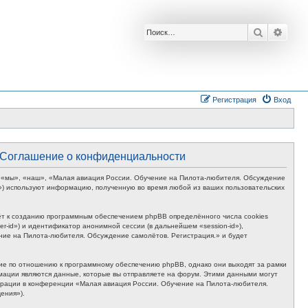
Поиск
Расш
Регистрация
Вход
- Соглашение о конфиденциальности
м «мы», «наш», «Малая авиация России. Обучение на Пилота-любителя. Обсуждение
s») используют информацию, полученную во время любой из ваших пользовательских
ёт к созданию программным обеспечением phpBB определённого числа cookies
-id») и идентификатор анонимной сессии (в дальнейшем «session-id»),
ние на Пилота-любителя. Обсуждение самолётов. Регистрация.» и будет
ие по отношению к программному обеспечению phpBB, однако они выходят за рамки
мации являются данные, которые вы отправляете на форум. Этими данными могут
трации в конференции «Малая авиация России. Обучение на Пилота-любителя.
ения»).