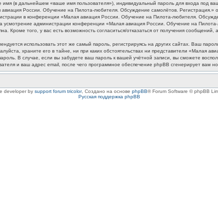
 имя (в дальнейшем «ваше имя пользователя»), индивидуальный пароль для входа под ваш
я авиация России. Обучение на Пилота-любителя. Обсуждение самолётов. Регистрация.»
истрации в конференции «Малая авиация России. Обучение на Пилота-любителя. Обсужден
, на усмотрение администрации конференции «Малая авиация России. Обучение на Пилота-
на. Кроме того, у вас есть возможность согласиться/отказаться от получения сообщени
дуется использовать этот же самый пароль, регистрируясь на других сайтах. Ваш пароль
луйста, храните его в тайне, ни при каких обстоятельствах ни представители «Малая а
 пароль. В случае, если вы забудете ваш пароль к вашей учётной записи, вы сможете вос
теля и ваш адрес email, после чего программное обеспечение phpBB сгенерирует вам но
le developer by
support forum tricolor
,
Создано на основе
phpBB
® Forum Software © phpBB Lim
Русская поддержка phpBB