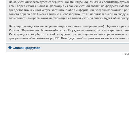
Ваша учётная запись будет содержать, как минимум, однозначно идентифицируемое
«ваш адрес email»). Ваша информация из вашей учётной записи на форумах «Мала
предоставляющей нам услуги хостинга. Любая информация, запрашиваемая при рег
вашего адреса email, может быть как необходимой, так и необязательной ко вводу
возможность выбрать, какая информация из вашей учётной записи будет общедоступ
Ваш пароль надёжно зашифрован (односторонним хэшированием). Однако не рекомен
России. Обучение на Пилота-любителя. Обсуждение самолётов. Регистрация.», пожа
Регистрация.», ни phpBB Limited, ни другое третье лицо не вправе спрашивать ваш
программным обеспечением phpBB. Вам будет необходимо ввести ваше имя пользова
Список форумов
Sty