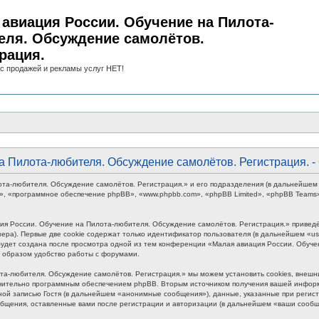
авиация России. Обучение на Пилота-
еля. Обсуждение самолётов.
рация.
с продажей и рекламы услуг НЕТ!
а Пилота-любителя. Обсуждение самолётов. Регистрация. 
лота-любителя. Обсуждение самолётов. Регистрация.» и его подразделения (в дальнейше
они», «программное обеспечение phpBB», «www.phpbb.com», «phpBB Limited», «phpBB Team
ия России. Обучение на Пилота-любителя. Обсуждение самолётов. Регистрация.» привед
ра). Первые две cookie содержат только идентификатор пользователя (в дальнейшем «user
будет создана после просмотра одной из тем конференции «Малая авиация России. Обуче
м образом удобство работы с форумами.
та-любителя. Обсуждение самолётов. Регистрация.» мы можем установить cookies, внешн
лючительно программным обеспечением phpBB. Вторым источником получения вашей инфор
ной записью Гостя (в дальнейшем «анонимные сообщения»), данные, указанные при регис
общения, оставленные вами после регистрации и авторизации (в дальнейшем «ваши сообщ