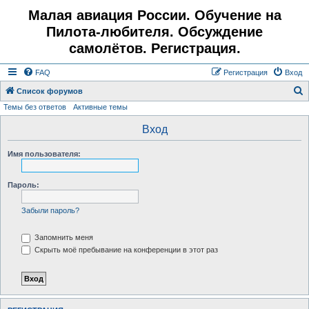
Малая авиация России. Обучение на
Пилота-любителя. Обсуждение
самолётов. Регистрация.
FAQ
Регистрация
Вход
Список форумов
Темы без ответов
Активные темы
о
и
Вход
с
Имя пользователя:
к
Пароль:
Забыли пароль?
Запомнить меня
Скрыть моё пребывание на конференции в этот раз