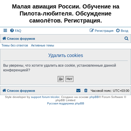
Малая авиация России. Обучение на
Пилота-любителя. Обсуждение
самолётов. Регистрация.
FAQ
Регистрация
Вход
Список форумов
Темы без ответов
Активные темы
о
и
Удалить cookies
с
Вы уверены, что хотите удалить все cookie, установленные данной
к
конференцией?
Список форумов
Часовой пояс:
UTC+03:00
Style developer by
support forum tricolor
,
Создано на основе
phpBB
® Forum Software ©
phpBB Limited
Русская поддержка phpBB