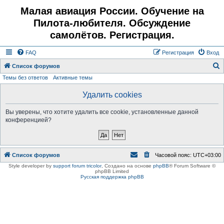
Малая авиация России. Обучение на
Пилота-любителя. Обсуждение
самолётов. Регистрация.
FAQ
Регистрация
Вход
Список форумов
Темы без ответов
Активные темы
о
и
Удалить cookies
с
Вы уверены, что хотите удалить все cookie, установленные данной
к
конференцией?
Список форумов
Часовой пояс:
UTC+03:00
Style developer by
support forum tricolor
,
Создано на основе
phpBB
® Forum Software ©
phpBB Limited
Русская поддержка phpBB