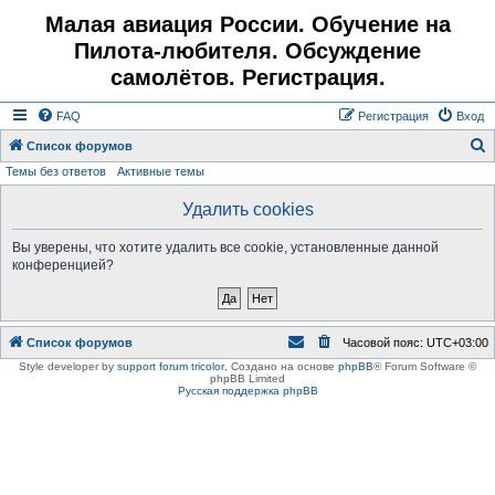
Малая авиация России. Обучение на
Пилота-любителя. Обсуждение
самолётов. Регистрация.
FAQ
Регистрация
Вход
Список форумов
Темы без ответов
Активные темы
о
и
Удалить cookies
с
Вы уверены, что хотите удалить все cookie, установленные данной
к
конференцией?
Список форумов
Часовой пояс:
UTC+03:00
Style developer by
support forum tricolor
,
Создано на основе
phpBB
® Forum Software ©
phpBB Limited
Русская поддержка phpBB