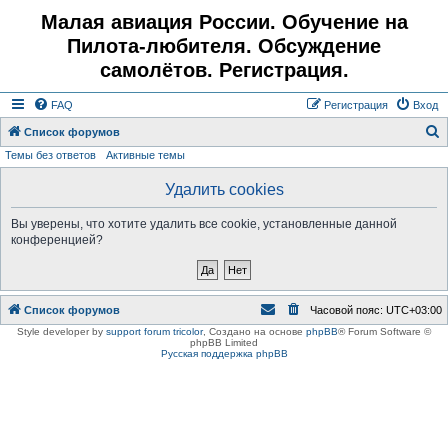
Малая авиация России. Обучение на
Пилота-любителя. Обсуждение
самолётов. Регистрация.
FAQ
Регистрация
Вход
Список форумов
Темы без ответов
Активные темы
о
и
Удалить cookies
с
Вы уверены, что хотите удалить все cookie, установленные данной
к
конференцией?
Список форумов
Часовой пояс:
UTC+03:00
Style developer by
support forum tricolor
,
Создано на основе
phpBB
® Forum Software ©
phpBB Limited
Русская поддержка phpBB