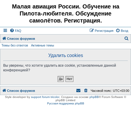
Малая авиация России. Обучение на
Пилота-любителя. Обсуждение
самолётов. Регистрация.
FAQ
Регистрация
Вход
Список форумов
Темы без ответов
Активные темы
о
и
Удалить cookies
с
Вы уверены, что хотите удалить все cookie, установленные данной
к
конференцией?
Список форумов
Часовой пояс:
UTC+03:00
Style developer by
support forum tricolor
,
Создано на основе
phpBB
® Forum Software ©
phpBB Limited
Русская поддержка phpBB