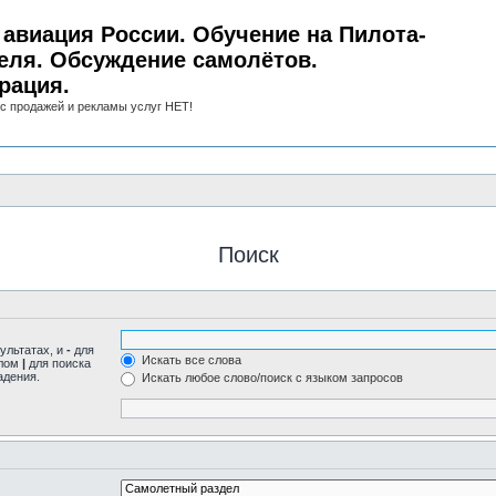
авиация России. Обучение на Пилота-
еля. Обсуждение самолётов.
рация.
с продажей и рекламы услуг НЕТ!
Поиск
ультатах, и
-
для
Искать все слова
олом
|
для поиска
адения.
Искать любое слово/поиск с языком запросов