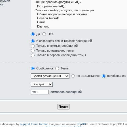
форумах
же.
Да
Нет
В названиях тем и текстах сообщений
Только в текстах сообщений
Только по названию темы
Только в первом сообщении темы
Сообщения
Темы
по возрастанию
по убыванию
символов сообщений
le developer by
support forum tricolor
,
Создано на основе
phpBB
® Forum Software © phpBB Lim