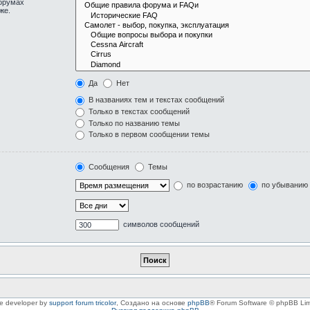
форумах
же.
Да
Нет
В названиях тем и текстах сообщений
Только в текстах сообщений
Только по названию темы
Только в первом сообщении темы
Сообщения
Темы
по возрастанию
по убыванию
символов сообщений
le developer by
support forum tricolor
,
Создано на основе
phpBB
® Forum Software © phpBB Lim