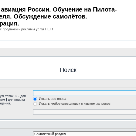
авиация России. Обучение на Пилота-
еля. Обсуждение самолётов.
рация.
с продажей и рекламы услуг НЕТ!
Поиск
ультатах, и
-
для
Искать все слова
олом
|
для поиска
адения.
Искать любое слово/поиск с языком запросов