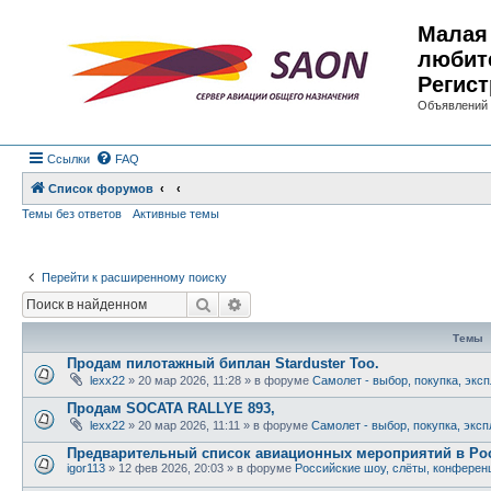
Малая 
любит
Регист
Объявлений 
Ссылки
FAQ
Список форумов
Темы без ответов
Активные темы
Перейти к расширенному поиску
Поиск
Расширенный поиск
Темы
Продам пилотажный биплан Starduster Too.
lexx22
»
20 мар 2026, 11:28
» в форуме
Самолет - выбор, покупка, экс
Продам SOCATA RALLYE 893,
lexx22
»
20 мар 2026, 11:11
» в форуме
Самолет - выбор, покупка, экс
Предварительный список авиационных мероприятий в Рос
igor113
»
12 фев 2026, 20:03
» в форуме
Российские шоу, слёты, конферен