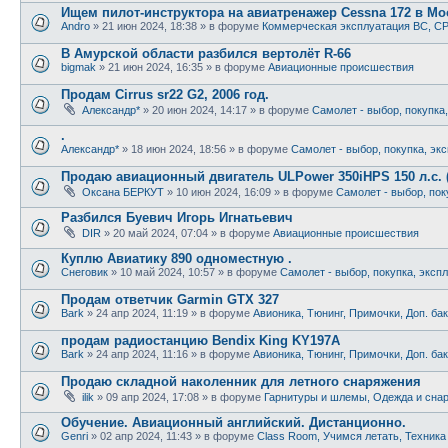
Ищем пилот-инструктора на авиатренажер Cessna 172 в Мо
Andro
»
21 июн 2024, 18:38
» в форуме
Коммерческая эксплуатация ВС, CP
В Амурской области разбился вертолёт R-66
bigmak
»
21 июн 2024, 16:35
» в форуме
Авиационные происшествия
Продам Cirrus sr22 G2, 2006 год.
Александр*
»
20 июн 2024, 14:17
» в форуме
Самолет - выбор, покупка
.
Александр*
»
18 июн 2024, 18:56
» в форуме
Самолет - выбор, покупка, эк
Продаю авиационный двигатель ULPower 350iHPS 150 л.с. 
Оксана БЕРКУТ
»
10 июн 2024, 16:09
» в форуме
Самолет - выбор, пок
Разбился Буевич Игорь Игнатьевич
DIR
»
20 май 2024, 07:04
» в форуме
Авиационные происшествия
Куплю Авиатику 890 одноместную .
Снеговик
»
10 май 2024, 10:57
» в форуме
Самолет - выбор, покупка, эксп
Продам ответчик Garmin GTX 327
Bark
»
24 апр 2024, 11:19
» в форуме
Авионика, Тюнинг, Примочки, Доп. ба
продам радиостанцию Bendix King KY197A
Bark
»
24 апр 2024, 11:16
» в форуме
Авионика, Тюнинг, Примочки, Доп. ба
Продаю складной наколенник для летного снаряжения
ilik
»
09 апр 2024, 17:08
» в форуме
Гарнитуры и шлемы, Одежда и снар
Обучение. Авиационный английский. Дистанционно.
Genri
»
02 апр 2024, 11:43
» в форуме
Class Room, Учимся летать, Техника