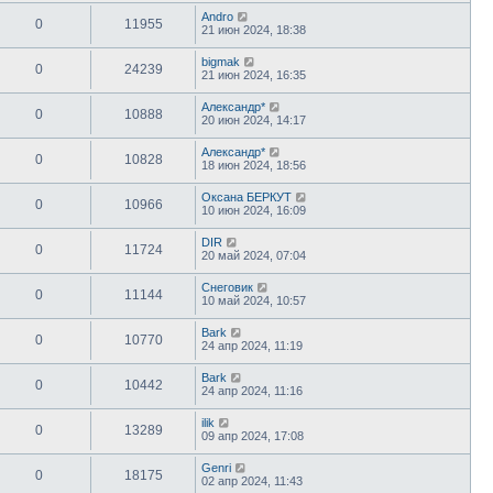
Andro
0
11955
21 июн 2024, 18:38
bigmak
0
24239
21 июн 2024, 16:35
Александр*
0
10888
20 июн 2024, 14:17
Александр*
0
10828
18 июн 2024, 18:56
Оксана БЕРКУТ
0
10966
10 июн 2024, 16:09
DIR
0
11724
20 май 2024, 07:04
Снеговик
0
11144
10 май 2024, 10:57
Bark
0
10770
24 апр 2024, 11:19
Bark
0
10442
24 апр 2024, 11:16
ilik
0
13289
09 апр 2024, 17:08
Genri
0
18175
02 апр 2024, 11:43