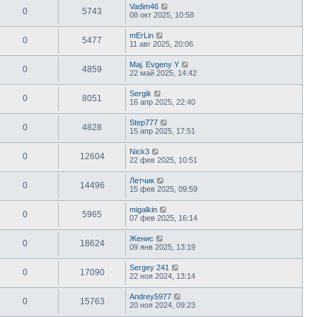
Vadim46
0
5743
08 окт 2025, 10:58
mErLin
0
5477
11 авг 2025, 20:06
Maj. Evgeny Y
0
4859
22 май 2025, 14:42
Sergik
0
8051
16 апр 2025, 22:40
Step777
0
4828
15 апр 2025, 17:51
Nick3
0
12604
22 фев 2025, 10:51
Летчик
0
14496
15 фев 2025, 09:59
migalkin
0
5965
07 фев 2025, 16:14
Женис
0
18624
09 янв 2025, 13:19
Sergey 241
0
17090
22 ноя 2024, 13:14
Andrey5977
0
15763
20 ноя 2024, 09:23