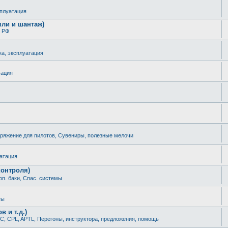
сплуатация
мли и шантаж)
 РФ
ка, эксплуатация
тация
ряжение для пилотов, Сувениры, полезные мелочи
уатация
контроля)
оп. баки, Спас. системы
ты
 и т.д.)
С, CPL, APTL, Перегоны, инструктора, предложения, помощь