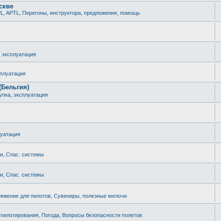
скве
L, APTL, Перегоны, инструктора, предложения, помощь
, эксплуатация
сплуатация
(Бельгия)
упка, эксплуатация
луатация
ки, Спас. системы
ки, Спас. системы
яжение для пилотов, Сувениры, полезные мелочи
 пилотирования, Погода, Вопросы безопасности полетов