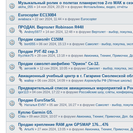
Музыкальный ролик о полетах планеристов 2-го МАК в сезо
aloha_055
»
14 ноя 2024, 20:29
» в форуме
Фотоальбомы, видео, отчёты
Eurocopter EC130B4
aviabaza
»
22 окт 2024, 11:44
» в форуме
Eurocopter
ПРОДАН. Вертолет Robinson R44II
Andrey5977
»
14 окт 2024, 12:48
» в форуме
Вертолет - выбор, покупка
Продам самолёт С150М
bort055
»
06 окт 2024, 15:13
» в форуме
Самолет - выбор, покупка, экс
Продам РУГ-82 сер.3
Ryzhkin75
»
28 сен 2024, 13:18
» в форуме
Авионика, Тюнинг, Примочки, До
Продам самолет-амфибию "Орион" Ск-12.
aeroerik
»
12 сен 2024, 10:05
» в форуме
Самолет - выбор, покупка, эк
Авиационный учебный центр в г. Гагарине Смоленской обл
майор
»
06 сен 2024, 14:09
» в форуме
Аэроклубы РФ (Лётные школы)
Предварительный список авиационных мероприятий в Рос
igor113
»
04 сен 2024, 17:22
» в форуме
Российские шоу, слёты, конферен
Продаю EuroStarSL
Наталья EV97
»
05 авг 2024, 16:27
» в форуме
Самолет - выбор, покуп
Куплю Garmin G5.
Chita
»
09 июл 2024, 10:07
» в форуме
Авионика, Тюнинг, Примочки, Доп. б
Продаю крепление RAM для GPSMAP 176…476
ArturN
»
27 июн 2024, 13:05
» в форуме
Авионика, Тюнинг, Примочки, Д