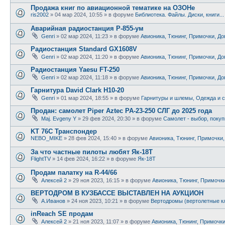
Продажа книг по авиационной тематике на ОЗОНе
ris2002
»
04 мар 2024, 10:55
» в форуме
Библиотека. Файлы. Диски, книги..
Аварийная радиостанция Р-855-ум
Genri
»
02 мар 2024, 11:23
» в форуме
Авионика, Тюнинг, Примочки, До
Радиостанция Standard GX1608V
Genri
»
02 мар 2024, 11:20
» в форуме
Авионика, Тюнинг, Примочки, До
Радиостанция Yaesu FT-250
Genri
»
02 мар 2024, 11:18
» в форуме
Авионика, Тюнинг, Примочки, До
Гарнитура David Clark H10-20
Genri
»
01 мар 2024, 18:55
» в форуме
Гарнитуры и шлемы, Одежда и с
Продан: самолет Piper Aztec PA-23-250 СЛГ до 2025 года
Maj. Evgeny Y
»
29 фев 2024, 20:30
» в форуме
Самолет - выбор, покуп
KT 76C Транспондер
NEBO_MIKE
»
28 фев 2024, 15:40
» в форуме
Авионика, Тюнинг, Примочки,
За что частные пилоты любят Як-18Т
FlightTV
»
14 фев 2024, 16:22
» в форуме
Як-18Т
Продам палатку на R-44/66
Алексей 2
»
29 ноя 2023, 16:15
» в форуме
Авионика, Тюнинг, Примочки
ВЕРТОДРОМ В КУЗБАССЕ ВЫСТАВЛЕН НА АУКЦИОН
А.Иванов
»
24 ноя 2023, 10:21
» в форуме
Вертодромы (вертолетные к
inReach SE продам
Алексей 2
»
21 ноя 2023, 11:07
» в форуме
Авионика, Тюнинг, Примочки