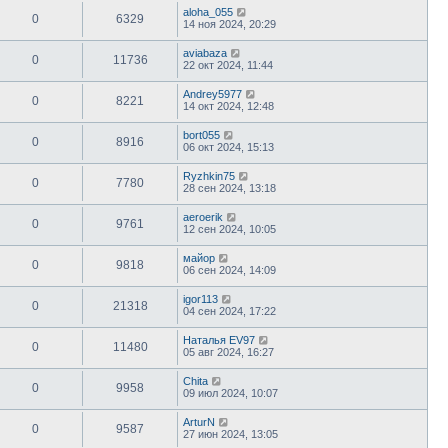
aloha_055
0
6329
14 ноя 2024, 20:29
aviabaza
0
11736
22 окт 2024, 11:44
Andrey5977
0
8221
14 окт 2024, 12:48
bort055
0
8916
06 окт 2024, 15:13
Ryzhkin75
0
7780
28 сен 2024, 13:18
aeroerik
0
9761
12 сен 2024, 10:05
майор
0
9818
06 сен 2024, 14:09
igor113
0
21318
04 сен 2024, 17:22
Наталья EV97
0
11480
05 авг 2024, 16:27
Chita
0
9958
09 июл 2024, 10:07
ArturN
0
9587
27 июн 2024, 13:05