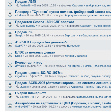
Продам Л145
Vadim46
»
08 окт 2025, 10:58
» в форуме
Самолет - выбор, покупка, эк
Площадке "Суховка" нужна помощь (рейдерский захват зе
mErLin
»
11 авг 2025, 20:06
» в форуме
Аэродромы и посадочные площадки
Продается Cessna 182H СЛГ оверхол
Maj. Evgeny Y
»
22 май 2025, 14:42
» в форуме
Самолет - выбор, покуп
Продам r66
Sergik
»
16 апр 2025, 22:40
» в форуме
Вертолет - выбор, покупка, эксплуа
AS-350 B3 продам без двигателЯ
Step777
»
15 апр 2025, 17:51
» в форуме
Eurocopter
ВЛЭК за немалые деньги
Nick3
»
22 фев 2025, 10:51
» в форуме
Летная медицина
Куплю гарнитуру
Летчик
»
15 фев 2025, 09:59
» в форуме
Гарнитуры и шлемы, Одежда и сна
Продам цессна 182 RG 1978гв.
migalkin
»
07 фев 2025, 16:14
» в форуме
Самолет - выбор, покупка, экспл
Продам АСЛК-2005 (Автоматизированная система летного 
Женис
»
09 янв 2025, 13:19
» в форуме
Авионика, Тюнинг, Примочки, Д
Очерки планериста
Sergey 241
»
22 ноя 2024, 13:14
» в форуме
Фотоальбомы, видео, отчё
Авиаработы на вертолетах в ЦФО (Воронеж, Липецк, Тамбов
Andrey5977
»
20 ноя 2024, 09:23
» в форуме
Коммерческая эксплуатация В