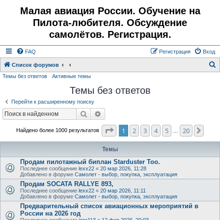
Малая авиация России. Обучение на
Пилота-любителя. Обсуждение
самолётов. Регистрация.
FAQ
Регистрация
Вход
Список форумов
Темы без ответов
Активные темы
о
Темы без ответов
и
с
Перейти к расширенному поиску
к
Поиск
Расширенный поиск
Страница
1
из
20
1
2
3
4
5
20
След
Найдено более 1000 результатов
…
Темы
Продам пилотажный биплан Starduster Too.
Последнее сообщение
lexx22
«
20 мар 2026, 11:28
Добавлено в форуме
Самолет - выбор, покупка, эксплуатация
Продам SOCATA RALLYE 893,
Последнее сообщение
lexx22
«
20 мар 2026, 11:11
Добавлено в форуме
Самолет - выбор, покупка, эксплуатация
Предварительный список авиационных мероприятий в
России на 2026 год
Последнее сообщение
igor113
«
12 фев 2026, 20:03