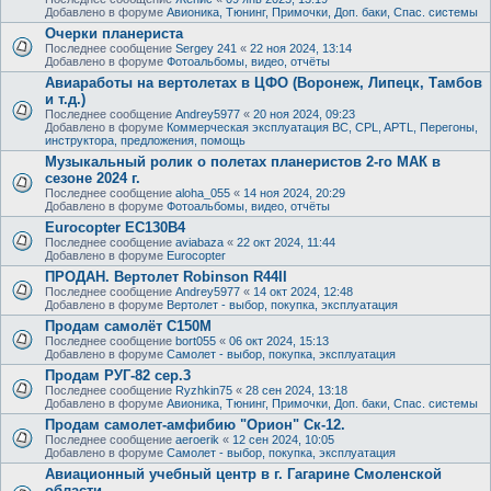
Добавлено в форуме
Авионика, Тюнинг, Примочки, Доп. баки, Спас. системы
Очерки планериста
Последнее сообщение
Sergey 241
«
22 ноя 2024, 13:14
Добавлено в форуме
Фотоальбомы, видео, отчёты
Авиаработы на вертолетах в ЦФО (Воронеж, Липецк, Тамбов
и т.д.)
Последнее сообщение
Andrey5977
«
20 ноя 2024, 09:23
Добавлено в форуме
Коммерческая эксплуатация ВС, CPL, APTL, Перегоны,
инструктора, предложения, помощь
Музыкальный ролик о полетах планеристов 2-го МАК в
сезоне 2024 г.
Последнее сообщение
aloha_055
«
14 ноя 2024, 20:29
Добавлено в форуме
Фотоальбомы, видео, отчёты
Eurocopter EC130B4
Последнее сообщение
aviabaza
«
22 окт 2024, 11:44
Добавлено в форуме
Eurocopter
ПРОДАН. Вертолет Robinson R44II
Последнее сообщение
Andrey5977
«
14 окт 2024, 12:48
Добавлено в форуме
Вертолет - выбор, покупка, эксплуатация
Продам самолёт С150М
Последнее сообщение
bort055
«
06 окт 2024, 15:13
Добавлено в форуме
Самолет - выбор, покупка, эксплуатация
Продам РУГ-82 сер.3
Последнее сообщение
Ryzhkin75
«
28 сен 2024, 13:18
Добавлено в форуме
Авионика, Тюнинг, Примочки, Доп. баки, Спас. системы
Продам самолет-амфибию "Орион" Ск-12.
Последнее сообщение
aeroerik
«
12 сен 2024, 10:05
Добавлено в форуме
Самолет - выбор, покупка, эксплуатация
Авиационный учебный центр в г. Гагарине Смоленской
области.