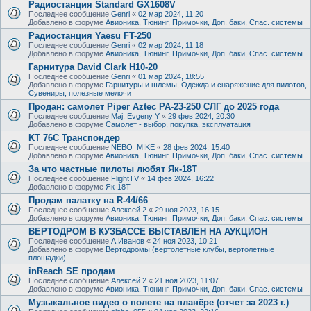
Радиостанция Standard GX1608V
Последнее сообщение
Genri
«
02 мар 2024, 11:20
Добавлено в форуме
Авионика, Тюнинг, Примочки, Доп. баки, Спас. системы
Радиостанция Yaesu FT-250
Последнее сообщение
Genri
«
02 мар 2024, 11:18
Добавлено в форуме
Авионика, Тюнинг, Примочки, Доп. баки, Спас. системы
Гарнитура David Clark H10-20
Последнее сообщение
Genri
«
01 мар 2024, 18:55
Добавлено в форуме
Гарнитуры и шлемы, Одежда и снаряжение для пилотов,
Сувениры, полезные мелочи
Продан: самолет Piper Aztec PA-23-250 СЛГ до 2025 года
Последнее сообщение
Maj. Evgeny Y
«
29 фев 2024, 20:30
Добавлено в форуме
Самолет - выбор, покупка, эксплуатация
KT 76C Транспондер
Последнее сообщение
NEBO_MIKE
«
28 фев 2024, 15:40
Добавлено в форуме
Авионика, Тюнинг, Примочки, Доп. баки, Спас. системы
За что частные пилоты любят Як-18Т
Последнее сообщение
FlightTV
«
14 фев 2024, 16:22
Добавлено в форуме
Як-18Т
Продам палатку на R-44/66
Последнее сообщение
Алексей 2
«
29 ноя 2023, 16:15
Добавлено в форуме
Авионика, Тюнинг, Примочки, Доп. баки, Спас. системы
ВЕРТОДРОМ В КУЗБАССЕ ВЫСТАВЛЕН НА АУКЦИОН
Последнее сообщение
А.Иванов
«
24 ноя 2023, 10:21
Добавлено в форуме
Вертодромы (вертолетные клубы, вертолетные
площадки)
inReach SE продам
Последнее сообщение
Алексей 2
«
21 ноя 2023, 11:07
Добавлено в форуме
Авионика, Тюнинг, Примочки, Доп. баки, Спас. системы
Музыкальное видео о полете на планёре (отчет за 2023 г.)