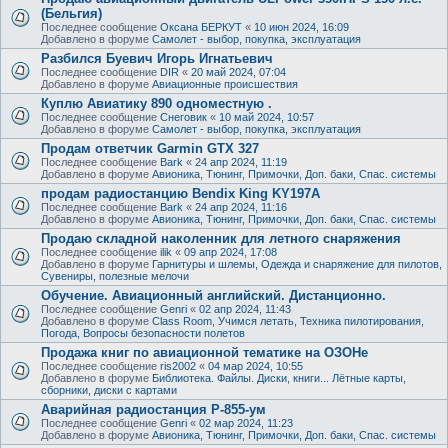
(Бельгия)
Последнее сообщение
Оксана БЕРКУТ
«
10 июн 2024, 16:09
Добавлено в форуме
Самолет - выбор, покупка, эксплуатация
Разбился Буевич Игорь Игнатьевич
Последнее сообщение
DIR
«
20 май 2024, 07:04
Добавлено в форуме
Авиационные происшествия
Куплю Авиатику 890 одноместную .
Последнее сообщение
Снеговик
«
10 май 2024, 10:57
Добавлено в форуме
Самолет - выбор, покупка, эксплуатация
Продам ответчик Garmin GTX 327
Последнее сообщение
Bark
«
24 апр 2024, 11:19
Добавлено в форуме
Авионика, Тюнинг, Примочки, Доп. баки, Спас. системы
продам радиостанцию Bendix King KY197A
Последнее сообщение
Bark
«
24 апр 2024, 11:16
Добавлено в форуме
Авионика, Тюнинг, Примочки, Доп. баки, Спас. системы
Продаю складной наколенник для летного снаряжения
Последнее сообщение
ilik
«
09 апр 2024, 17:08
Добавлено в форуме
Гарнитуры и шлемы, Одежда и снаряжение для пилотов,
Сувениры, полезные мелочи
Обучение. Авиационный английский. Дистанционно.
Последнее сообщение
Genri
«
02 апр 2024, 11:43
Добавлено в форуме
Class Room, Учимся летать, Техника пилотирования,
Погода, Вопросы безопасности полетов
Продажа книг по авиационной тематике на ОЗОНе
Последнее сообщение
ris2002
«
04 мар 2024, 10:55
Добавлено в форуме
Библиотека. Файлы. Диски, книги... Лётные карты,
сборники, диски с картами
Аварийная радиостанция Р-855-ум
Последнее сообщение
Genri
«
02 мар 2024, 11:23
Добавлено в форуме
Авионика, Тюнинг, Примочки, Доп. баки, Спас. системы