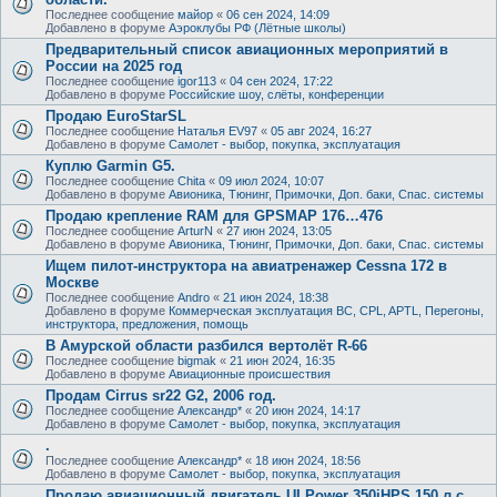
Последнее сообщение
майор
«
06 сен 2024, 14:09
Добавлено в форуме
Аэроклубы РФ (Лётные школы)
Предварительный список авиационных мероприятий в
России на 2025 год
Последнее сообщение
igor113
«
04 сен 2024, 17:22
Добавлено в форуме
Российские шоу, слёты, конференции
Продаю EuroStarSL
Последнее сообщение
Наталья EV97
«
05 авг 2024, 16:27
Добавлено в форуме
Самолет - выбор, покупка, эксплуатация
Куплю Garmin G5.
Последнее сообщение
Chita
«
09 июл 2024, 10:07
Добавлено в форуме
Авионика, Тюнинг, Примочки, Доп. баки, Спас. системы
Продаю крепление RAM для GPSMAP 176…476
Последнее сообщение
ArturN
«
27 июн 2024, 13:05
Добавлено в форуме
Авионика, Тюнинг, Примочки, Доп. баки, Спас. системы
Ищем пилот-инструктора на авиатренажер Cessna 172 в
Москве
Последнее сообщение
Andro
«
21 июн 2024, 18:38
Добавлено в форуме
Коммерческая эксплуатация ВС, CPL, APTL, Перегоны,
инструктора, предложения, помощь
В Амурской области разбился вертолёт R-66
Последнее сообщение
bigmak
«
21 июн 2024, 16:35
Добавлено в форуме
Авиационные происшествия
Продам Cirrus sr22 G2, 2006 год.
Последнее сообщение
Александр*
«
20 июн 2024, 14:17
Добавлено в форуме
Самолет - выбор, покупка, эксплуатация
.
Последнее сообщение
Александр*
«
18 июн 2024, 18:56
Добавлено в форуме
Самолет - выбор, покупка, эксплуатация
Продаю авиационный двигатель ULPower 350iHPS 150 л.с.