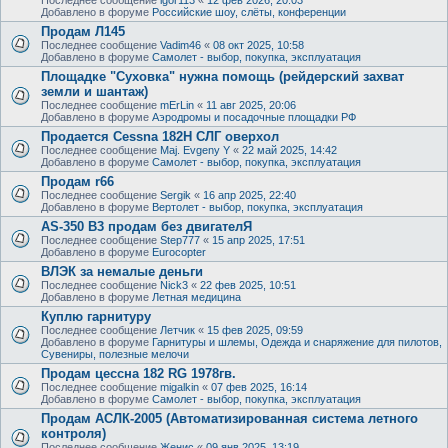
Добавлено в форуме
Российские шоу, слёты, конференции
Продам Л145
Последнее сообщение
Vadim46
«
08 окт 2025, 10:58
Добавлено в форуме
Самолет - выбор, покупка, эксплуатация
Площадке "Суховка" нужна помощь (рейдерский захват
земли и шантаж)
Последнее сообщение
mErLin
«
11 авг 2025, 20:06
Добавлено в форуме
Аэродромы и посадочные площадки РФ
Продается Cessna 182H СЛГ оверхол
Последнее сообщение
Maj. Evgeny Y
«
22 май 2025, 14:42
Добавлено в форуме
Самолет - выбор, покупка, эксплуатация
Продам r66
Последнее сообщение
Sergik
«
16 апр 2025, 22:40
Добавлено в форуме
Вертолет - выбор, покупка, эксплуатация
AS-350 B3 продам без двигателЯ
Последнее сообщение
Step777
«
15 апр 2025, 17:51
Добавлено в форуме
Eurocopter
ВЛЭК за немалые деньги
Последнее сообщение
Nick3
«
22 фев 2025, 10:51
Добавлено в форуме
Летная медицина
Куплю гарнитуру
Последнее сообщение
Летчик
«
15 фев 2025, 09:59
Добавлено в форуме
Гарнитуры и шлемы, Одежда и снаряжение для пилотов,
Сувениры, полезные мелочи
Продам цессна 182 RG 1978гв.
Последнее сообщение
migalkin
«
07 фев 2025, 16:14
Добавлено в форуме
Самолет - выбор, покупка, эксплуатация
Продам АСЛК-2005 (Автоматизированная система летного
контроля)
Последнее сообщение
Женис
«
09 янв 2025, 13:19